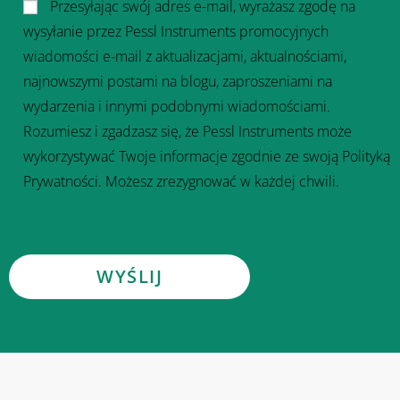
Przesyłając swój adres e-mail, wyrażasz zgodę na
wysyłanie przez Pessl Instruments promocyjnych
wiadomości e-mail z aktualizacjami, aktualnościami,
najnowszymi postami na blogu, zaproszeniami na
wydarzenia i innymi podobnymi wiadomościami.
Rozumiesz i zgadzasz się, że Pessl Instruments może
wykorzystywać Twoje informacje zgodnie ze swoją Polityką
Prywatności. Możesz zrezygnować w każdej chwili.