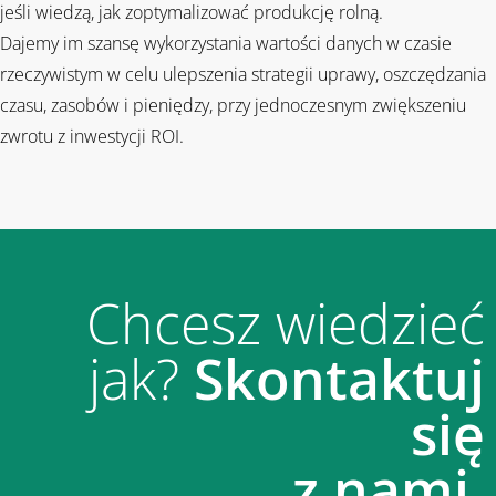
jeśli wiedzą, jak zoptymalizować produkcję rolną.
Dajemy im szansę wykorzystania wartości danych w czasie
rzeczywistym w celu ulepszenia strategii uprawy, oszczędzania
czasu, zasobów i pieniędzy, przy jednoczesnym zwiększeniu
zwrotu z inwestycji ROI.
Chcesz wiedzieć
jak?
Skontaktuj
się
z nami.