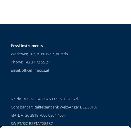
Pessl Instruments
Werksweg 107, 8160 Weiz, Austria
Phone: +43 31 72 55 21
Email:
office@metos.at
Nr. de TVA: AT U43037600 / FN 132857d
Cont bancar: Raiffeisenbank Weiz-Anger BLZ 38187
IBAN: AT36 3818 7000 0504 4607
SWIFT/BIC RZSTAT2G187