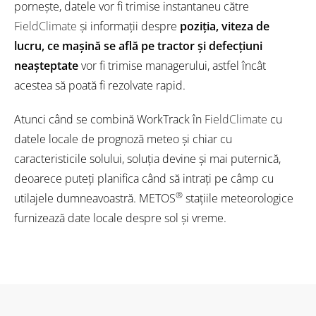
pornește, datele vor fi trimise instantaneu către
FieldClimate
și informații despre
poziția, viteza de
lucru, ce mașină se află pe tractor și defecțiuni
neașteptate
vor fi trimise managerului, astfel încât
acestea să poată fi rezolvate rapid.
Atunci când se combină WorkTrack în
FieldClimate
cu
datele locale de prognoză meteo și chiar cu
caracteristicile solului, soluția devine și mai puternică,
deoarece puteți planifica când să intrați pe câmp cu
®
utilajele dumneavoastră. METOS
stațiile meteorologice
furnizează date locale despre sol și vreme.