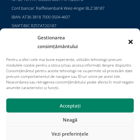
Cont bancar: Raiffeisenbank Weiz-Anger BLZ 38187
IBAN: AT36 3818 7000 0504 4607
SWIFT/BIC RZSTAT2G187
Gestionarea
consimțământului
Proiecte
Pentru a oferi cele mai bune experiențe, utilizăm tehnologii precum
Cariere
modulele cookie pentru a stoca și/sau accesa informații despre dispozitiv.
Consimțământul pentru aceste tehnologii ne va permite să procesăm date
Termeni de utilizare
precum comportamentul de navigare sau ID-uri unice pe acest site.
Neacordarea sau retragerea consimțământului poate afecta în mod negativ
Impressum
anumite caracteristici și funcții.
Acceptați
Neagă
Proiecte
Contactați
Publicații
Termeni și condiții
Impressum
Parteneri Jadeberg
Vezi preferințele