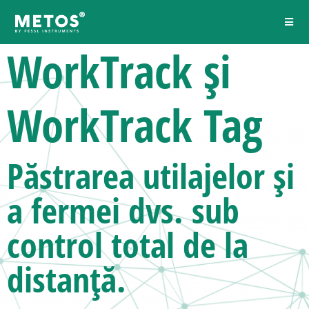
WorkTrack și
WorkTrack Tag
Păstrarea utilajelor și
a fermei dvs.
sub
control total de la
distanță.