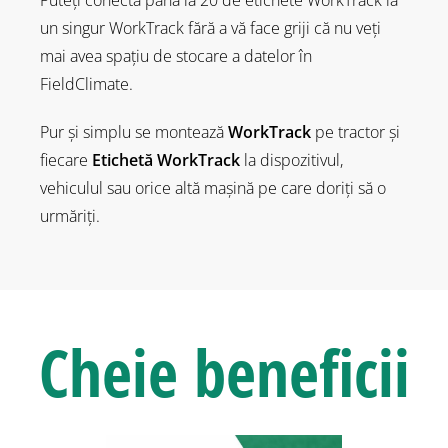
Puteți conecta până la 20 de etichete WorkTrack la
un singur WorkTrack fără a vă face griji că nu veți
mai avea spațiu de stocare a datelor în
FieldClimate.
Pur și simplu se montează
WorkTrack
pe tractor și
fiecare
Etichetă WorkTrack
la dispozitivul,
vehiculul sau orice altă mașină pe care doriți să o
urmăriți.
Cheie
beneficii