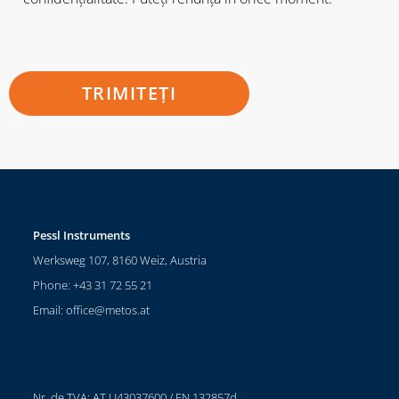
Pessl Instruments
Werksweg 107, 8160 Weiz, Austria
Phone: +43 31 72 55 21
Email:
office@metos.at
Nr. de TVA: AT U43037600 / FN 132857d