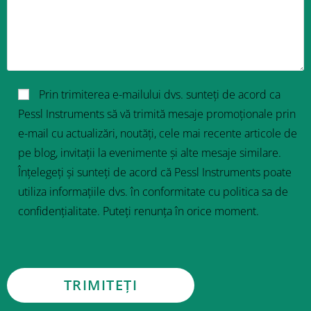
Prin trimiterea e-mailului dvs. sunteți de acord ca
Pessl Instruments să vă trimită mesaje promoționale prin
e-mail cu actualizări, noutăți, cele mai recente articole de
pe blog, invitații la evenimente și alte mesaje similare.
Înțelegeți și sunteți de acord că Pessl Instruments poate
utiliza informațiile dvs. în conformitate cu politica sa de
confidențialitate. Puteți renunța în orice moment.