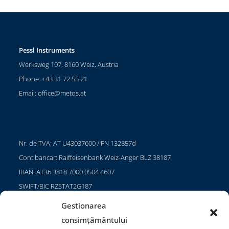
Pessl Instruments
Werksweg 107, 8160 Weiz, Austria
Phone: +43 31 72 55 21
Email:
office@metos.at
Nr. de TVA: AT U43037600 / FN 132857d
Cont bancar: Raiffeisenbank Weiz-Anger BLZ 38187
IBAN: AT36 3818 7000 0504 4607
SWIFT/BIC RZSTAT2G187
Gestionarea
consimțământului