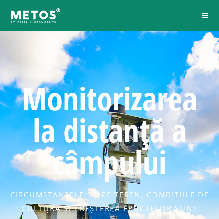
Monitorizarea
la distanță a
câmpului
CIRCUMSTANȚELE DE PE TEREN, CONDIȚIILE DE
CULTURĂ ȘI CREȘTEREA FRUCTELOR SUNT