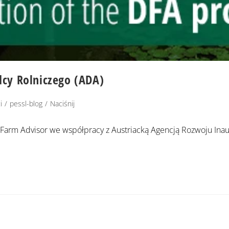
dcy Rolniczego (ADA)
i
/
pessl-blog
/
Naciśnij
al Farm Advisor we współpracy z Austriacką Agencją Rozwoju In