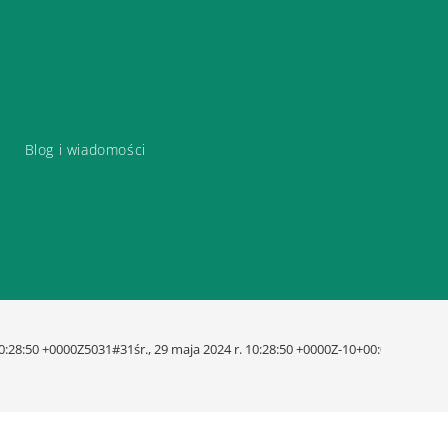
Blog i wiadomości
 10:28:50 +0000Z5031#31śr., 29 maja 2024 r. 10:28:50 +0000Z-10+00:003131+0