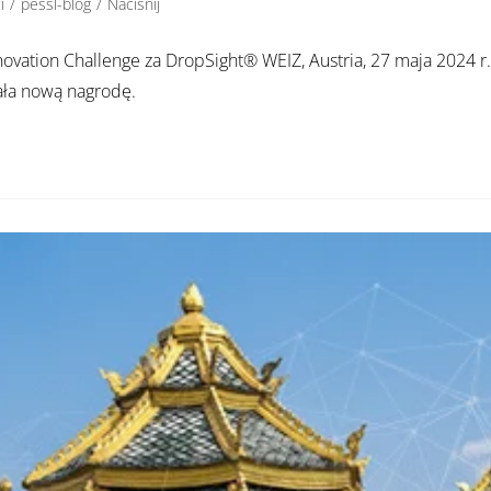
i
/
pessl-blog
/
Naciśnij
vation Challenge za DropSight® WEIZ, Austria, 27 maja 2024 r. -
mała nową nagrodę.