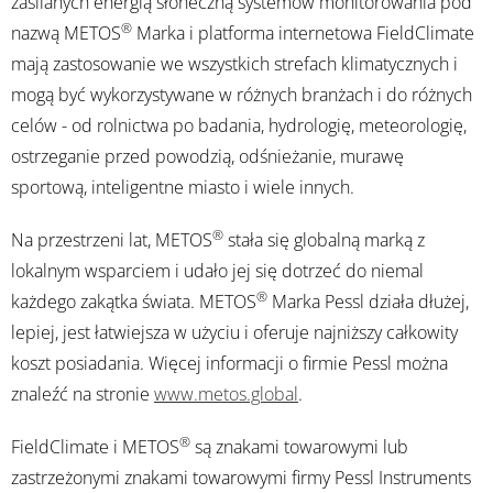
zasilanych energią słoneczną systemów monitorowania pod
®
nazwą METOS
Marka i platforma internetowa FieldClimate
mają zastosowanie we wszystkich strefach klimatycznych i
mogą być wykorzystywane w różnych branżach i do różnych
celów - od rolnictwa po badania, hydrologię, meteorologię,
ostrzeganie przed powodzią, odśnieżanie, murawę
sportową, inteligentne miasto i wiele innych.
®
Na przestrzeni lat, METOS
stała się globalną marką z
lokalnym wsparciem i udało jej się dotrzeć do niemal
®
każdego zakątka świata. METOS
Marka Pessl działa dłużej,
lepiej, jest łatwiejsza w użyciu i oferuje najniższy całkowity
koszt posiadania. Więcej informacji o firmie Pessl można
znaleźć na stronie
www.metos.global
.
®
FieldClimate i METOS
są znakami towarowymi lub
zastrzeżonymi znakami towarowymi firmy Pessl Instruments