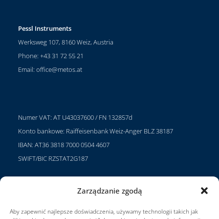
Pessl Instruments
Werksweg 107, 8160 Weiz, Austria
Phone: +43 31 72 55 21
Email:
office@metos.at
Numer VAT: AT U43037600 / FN 132857d
Konto bankowe: Raiffeisenbank Weiz-Anger BLZ 38187
IBAN: AT36 3818 7000 0504 4607
SWIFT/BIC RZSTAT2G187
Zarządzanie zgodą
Projekty
Aby zapewnić najlepsze doświadczenia, używamy technologii takich jak