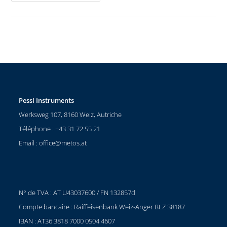
Pessl Instruments
Werksweg 107, 8160 Weiz, Autriche
Téléphone : +43 31 72 55 21
Email :
office@metos.at
N° de TVA : AT U43037600 / FN 132857d
Compte bancaire : Raiffeisenbank Weiz-Anger BLZ 38187
IBAN : AT36 3818 7000 0504 4607