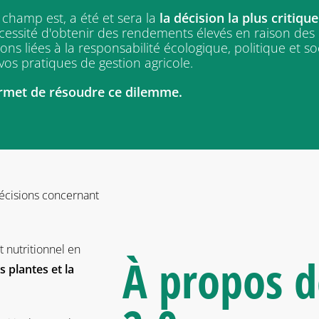
 champ est, a été et sera la
la décision la plus critique
 nécessité d'obtenir des rendements élevés en raison des
 liées à la responsabilité écologique, politique et soc
 vos pratiques de gestion agricole.
rmet de résoudre ce dilemme.
décisions concernant
t nutritionnel en
À propos 
 plantes et la