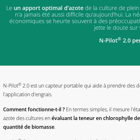
Le
un apport optimal d'azote
de la culture de plein
n'a jamais été aussi difficile qu'aujourd'hui. La
économiques se heurte souvent à des préoccupations
jette le doute sur
®
N-Pilot
2.0 pe
®
N-Pilot
2.0 est un capteur portable qui aide à prendre des 
l'application d'engrais.
Comment fonctionne-t-il ?
En termes simples, il mesure l'éta
azote des cultures en
évaluant la teneur en chlorophylle des
quantité de biomasse
.