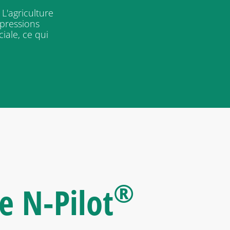
L'agriculture
 pressions
iale, ce qui
®
de
N-Pilot