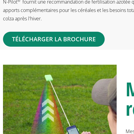
®
N-Pilot
fournit une recommandation de fertilisation azotée qu
apports complémentaires pour les céréales et les besoins tot
colza après l'hiver.
TÉLÉCHARGER LA BROCHURE
M
r
Mes