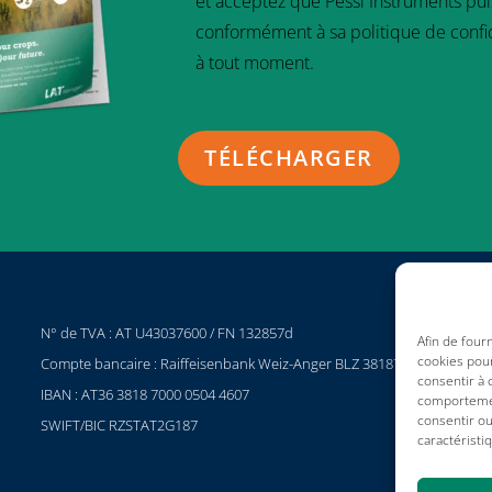
et acceptez que Pessl Instruments puis
conformément à sa politique de confi
à tout moment.
N° de TVA : AT U43037600 / FN 132857d
P
Afin de four
cookies pour
Compte bancaire : Raiffeisenbank Weiz-Anger BLZ 38187
C
consentir à 
IBAN : AT36 3818 7000 0504 4607
C
comportement
consentir ou
SWIFT/BIC RZSTAT2G187
I
caractéristi