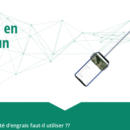
 en
un
é d'engrais faut-il utiliser ?
?