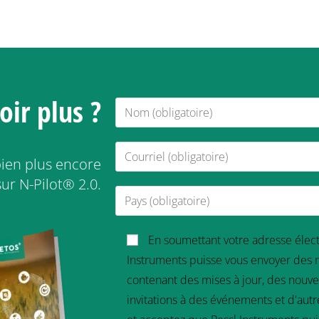
oir plus ?
ien plus encore
ur N-Pilot® 2.0.
En soumettant votre adresse élec
Instruments puisse vous envoyer des
contenant des mises à jour, des nouvell
invitations à des événements et d'aut