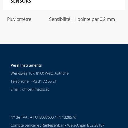
SENSORS
Pluviomètre
Sensibilité : 1 pointe par 0,2 mm
Pessl Instruments
Werksweg 107, 8160 Weiz, Autriche
Téléphone : +43 31 72 55 21
Email :
office@metos.at
N° de TVA : AT U43037600 / FN 132857d
Compte bancaire : Raiffeisenbank Weiz-Anger BLZ 38187