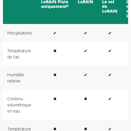
LoRAIN Pluie
LoRAIN
Le sol
L
uniquement*
de
m
LoRAIN
d
L
Précipitations
✔
✔
✔
Température
✖
✔
✔
de l'air
Humidité
✖
✔
✔
relative
Contenu
✖
✖
✔
volumétrique
en eau
Température
✖
✖
✔