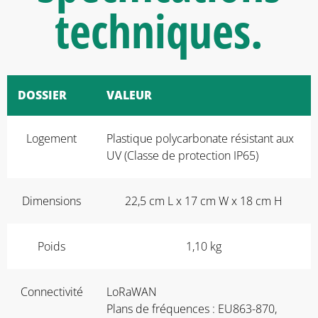
techniques
.
DOSSIER
VALEUR
Logement
Plastique polycarbonate résistant aux
UV (Classe de protection IP65)
Dimensions
22,5 cm L x 17 cm W x 18 cm H
Poids
1,10 kg
Connectivité
LoRaWAN
Plans de fréquences : EU863-870,