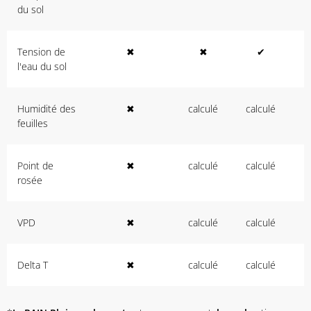
du sol
Tension de
✖
✖
✔
l'eau du sol
Humidité des
✖
calculé
calculé
feuilles
Point de
✖
calculé
calculé
c
rosée
VPD
✖
calculé
calculé
c
Delta T
✖
calculé
calculé
c