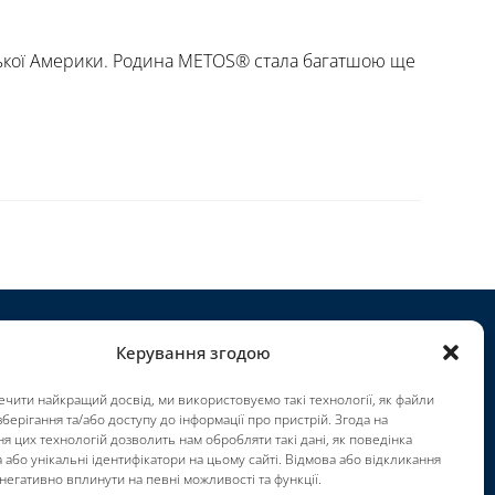
ської Америки. Родина METOS® стала багатшою ще
Керування згодою
роекти
чити найкращий досвід, ми використовуємо такі технології, як файли
ар'єра
зберігання та/або доступу до інформації про пристрій. Згода на
мови використання
я цих технологій дозволить нам обробляти такі дані, як поведінка
 або унікальні ідентифікатори на цьому сайті. Відмова або відкликання
mpressum
негативно вплинути на певні можливості та функції.