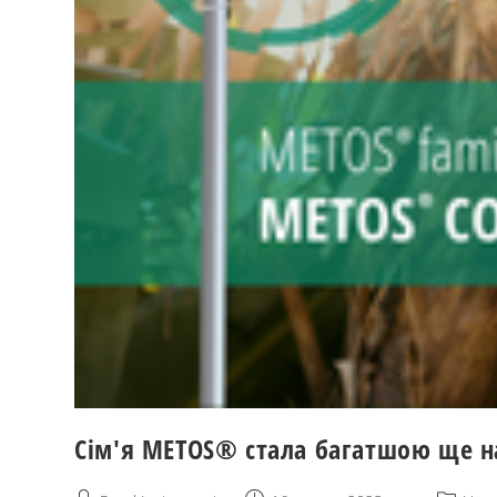
Сім'я METOS® стала багатшою ще н