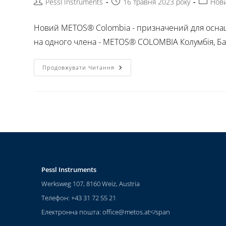
Pessl Instruments
16 травня 2023 року
Нов
Новий METOS® Colombia - призначений для оснащ
на одного члена - METOS® COLOMBIA Колумбія, Бар
Продовжувати Читання
Pessl Instruments
Werksweg 107, 8160 Weiz, Austria
Телефон: +43 31 72 55 21
Електронна пошта:
office@metos.at
</span