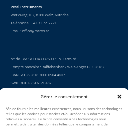
Pessl Instruments
Werksweg 107, 8160 Weiz, Autriche
Téléphone : +43 31 72 55 21
Email :
office@metos.at
N° de TVA : AT U43037600 / FN 132857d
Compte bancaire : Raiffeisenbank Weiz-Anger BLZ 38187
IBAN : AT36 3818 7000 0504 4607
SWIFT/BIC RZSTAT2G187
Gérer le consentement
Afin de fournir les meilleures expériences, nous utilisons des technologies
Projets
telles que les cookies pour stocker et/ou accéder aux informations
Carrières
relatives à l'appareil. Le fait de consentir à ces technologies nous
permettra de traiter des données telles que le comportement de
Conditions d'utilisation