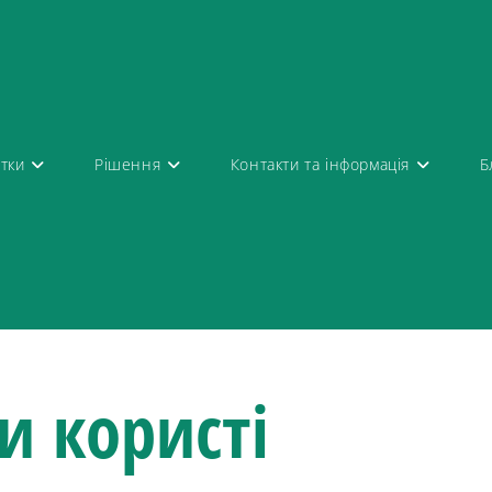
атки
Рішення
Контакти та інформація
Б
и
користі