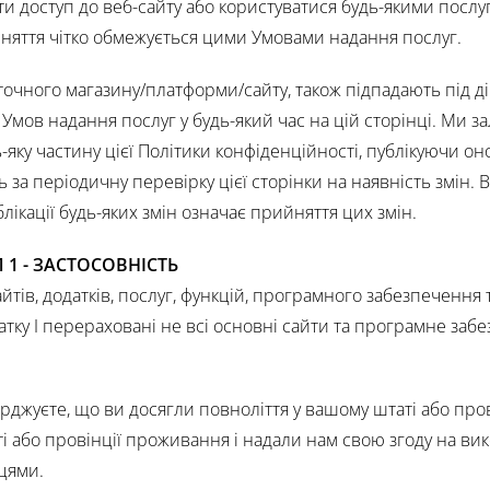
ати доступ до веб-сайту або користуватися будь-якими посл
йняття чітко обмежується цими Умовами надання послуг.
поточного магазину/платформи/сайту, також підпадають під д
мов надання послуг у будь-який час на цій сторінці. Ми з
ку частину цієї Політики конфіденційності, публікуючи он
ь за періодичну перевірку цієї сторінки на наявність змін.
ікації будь-яких змін означає прийняття цих змін.
 1 - ЗАСТОСОВНІСТЬ
тів, додатків, послуг, функцій, програмного забезпечення 
атку I перераховані не всі основні сайти та програмне заб
джуєте, що ви досягли повноліття у вашому штаті або пров
і або провінції проживання і надали нам свою згоду на ви
цями.