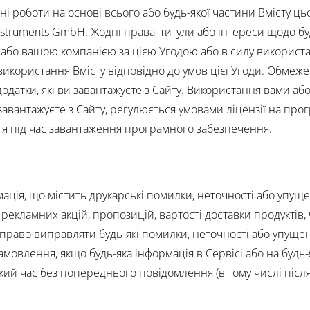
 роботи на основі всього або будь-якої частини Вмісту цьо
struments GmbH. Жодні права, титули або інтереси щодо бу
 або вашою компанією за цією Угодою або в силу використ
икористання Вмісту відповідно до умов цієї Угоди. Обмежен
одатки, які ви завантажуєте з Сайту. Використання вами а
завантажуєте з Сайту, регулюється умовами ліцензії на про
тя під час завантаження програмного забезпечення.
мація, що містить друкарські помилки, неточності або упуще
 рекламних акцій, пропозицій, вартості доставки продуктів, 
право виправляти будь-які помилки, неточності або упущен
мовлення, якщо будь-яка інформація в Сервісі або на будь
ий час без попереднього повідомлення (в тому числі після 