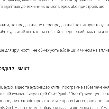
і та адаптації до технічних вимог мереж або пристроїв, що
вати, не продавати, не перепродавати і не використовуват
або будь-який контакт на веб-сайті, через який надається по
ише для зручності і не обмежують або іншим чином не впли
ОЗДІЛ 3 - ЗМІСТ
ії, аудіо, відео та аудіо-відео кліпи, програмне забезпечення
 вашій компанії через цей Сайт (далі - "Вміст"), захищені а
іжнародних законів про авторське право і договірних поло
ents GmbH або третім особам, які надали ліцензію на свої м