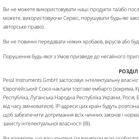
Ви не можете використовувати наші продукти та/або посл
можете, використовуючи Сервіс, порушувати будь-які зак
авторське право).
Ви не повинні передавати ніяких хробаків, вірусів або бу
Порушення будь-якої з Умов призведе до негайного при
РОЗДІЛ
Pessl Instruments GmbH застосовує інтелектуальну власні
Європейський Союз наклали торгове ембарго (зокрема, Кри
Республіка, Луганська Народна Республіка України, Росія, 
від часу змінюватися). IP-адреси цих країн будуть розпізн
щоб забезпечити дотримання всіх чинних законів і нормат
захисту інтелектуальної власності (ІВ).
Ви розумієте, що ваш контент (за винятком всієї особист