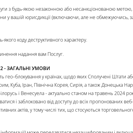
уги з будь-якою незаконною або несанкціонованою метою, 
они у вашій юрисдикції (включаючи, але не обмежуючись, 
дь-якого коду деструктивного характеру.
пинення надання вам Послуг.
 2 - ЗАГАЛЬНІ УМОВИ
сть
гео
–
блокування
у країнах, щодо яких Сполучені Штати аб
м, Куба, Іран, Північна Корея, Сирія, а також Донецька На
Білорусь і Венесуела - актуально станом на травень 2024 ро
аватися і
заблоковано
від доступу до всіх пропонованих веб-
ивних актів, у тому числі тих, що стосуються торговельног
ої інформації) може передаватися незашифрованим і включат