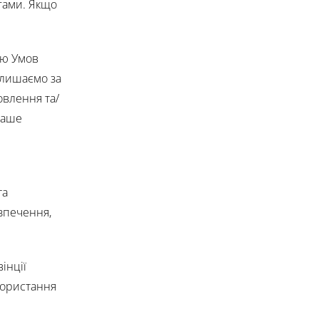
угами. Якщо
ію Умов
алишаємо за
овлення та/
 Ваше
та
езпечення,
інції
користання