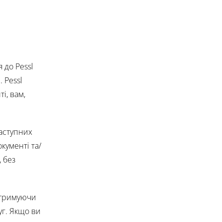
 до Pessl
. Pessl
і, вам,
наступних
кументі та/
 без
 Отримуючи
уг. Якщо ви