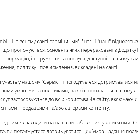
bH. На всьому сайті терміни "ми", "нас" і "наш" відносяться
ів, що пропонуються, основні з яких перераховані в Додатку I
нформацію, інструменти та послуги, доступні на цьому сайт
ження, політику і повідомлення, викладені на сайті.
е участь у нашому "Сервісі" і погоджуєтеся дотримуватися 
овими умовами та політиками, на які є посилання в цьому до
слуг застосовуються до всіх користувачів сайту, включаючи,
лієнтами, продавцями та/або авторами контенту.
ред тим, як заходити на наш сайт або користуватися ним.
ого, ви погоджуєтеся дотримуватися цих Умов надання посл