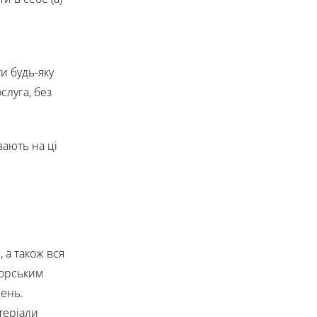
и будь-яку
слуга, без
вають на ці
, а також вся
вторським
жень.
атеріали