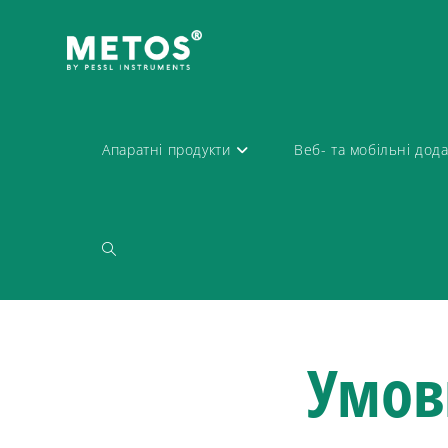
Апаратні продукти
Веб- та мобільні дод
Умов