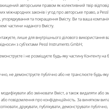
 захищений авторським правом як колективний твір відпові
х міжнародних законів і угод про авторське право, а Pessl
 упорядкування та покращення Вмісту. Ви та ваша компані
ремі частини наданого Вмісту.
антажуєте, лише для внутрішнього ділового використання в
дносин з суб'єктами Pessl Instruments GmbH;
 демонструєте і не розміщуєте будь-яку частину Контенту на 
лічно, не демонструєте публічно або не транслюєте будь-яку
 модифікувати або змінювати Вміст, а також видаляти або 
и або повідомлення про конфіденційність. За винятком випа
копіювати, друкувати, публікувати, демонструвати публічно,