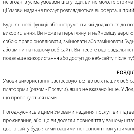
не згодні з усіма умовами цієї угоди, ви не можете отрим
ці Умови надання послуг розглядаються як оферта, її при
Будь-які нові функції або інструменти, які додаються до 
використання. Ви можете переглянути найновішу версію У
собою право оновлювати, змінювати або замінювати будь-я
або зміни на нашому веб-сайті. Ви несете відповідальніст
подальше використання або доступ до веб-сайту після публ
РОЗДІЛ
Умови використання застосовуються до всіх наших веб-сай
платформи (разом - Послуги), якщо не вказано інше. У Дод
що пропонуються нами.
Погоджуючись з цими Умовами надання послуг, ви підтвер
проживання, або що ви досягли повноліття у вашому штат
цього сайту будь-якими вашими неповнолітніми утриман