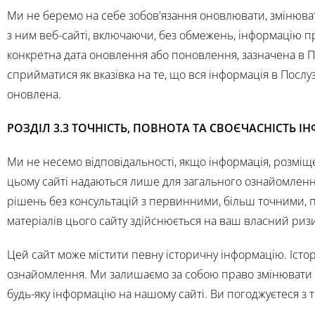
Ми не беремо на себе зобов'язання оновлювати, змінюват
з ним веб-сайті, включаючи, без обмежень, інформацію п
конкретна дата оновлення або поновлення, зазначена в По
сприйматися як вказівка на те, що вся інформація в Послуз
оновлена.
РОЗДІЛ 3.3 ТОЧНІСТЬ, ПОВНОТА ТА СВОЄЧАСНІСТЬ І
Ми не несемо відповідальності, якщо інформація, розміще
цьому сайті надаються лише для загального ознайомлення
рішень без консультацій з первинними, більш точними, 
матеріалів цього сайту здійснюється на ваш власний ризи
Цей сайт може містити певну історичну інформацію. Істор
ознайомлення. Ми залишаємо за собою право змінювати зм
будь-яку інформацію на нашому сайті. Ви погоджуєтеся з т