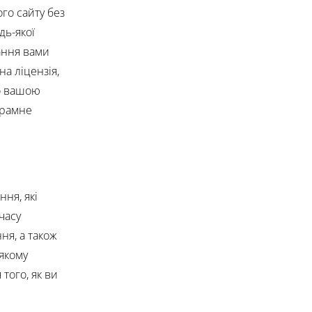
го сайту без
дь-якої
ання вами
а ліцензія,
бо вашою
грамне
ння, які
часу
ня, а також
-якому
того, як ви