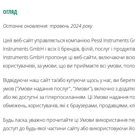
ОГЛЯД
Останнє оновлення: травень 2024 року
Цей веб-сайт управляється компанією Pessl Instruments Gm
Instruments GmbH і всіх її брендів, філій, послуг і продукт
Instruments GmbH пропонує ці веб-сайти, включаючи всю і
користувачеві, за умови, що ви приймаєте всі умови, поло
Відвідуючи наш сайт та/або купуючи щось у нас, ви берет
умов ("Умови надання послуг", "Умови"), включно з додатк
або які доступні за гіперпосиланням. Ці Умови надання по
обмежень, користувачів, які є браузерами, продавцями, к
Будь ласка, уважно прочитайте ці Умови використання пе
доступ до будь-якої частини сайту або використовуючи й