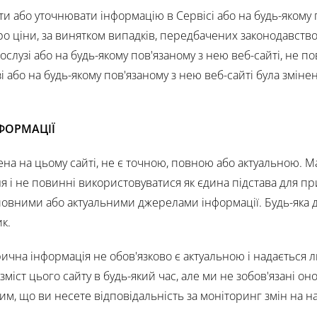
и або уточнювати інформацію в Сервісі або на будь-якому 
ро ціни, за винятком випадків, передбачених законодавств
слузі або на будь-якому пов'язаному з нею веб-сайті, не п
і або на будь-якому пов'язаному з нею веб-сайті була зміне
НФОРМАЦІЇ
на на цьому сайті, не є точною, повною або актуальною. М
 і не повинні використовуватися як єдина підстава для п
повними або актуальними джерелами інформації. Будь-яка д
к.
ична інформація не обов'язково є актуальною і надається 
іст цього сайту в будь-який час, але ми не зобов'язані о
им, що ви несете відповідальність за моніторинг змін на н