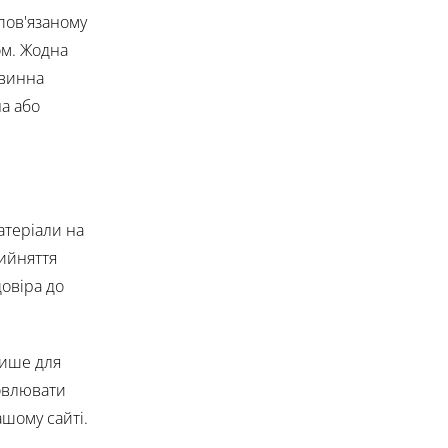
пов'язаному
ом. Жодна
овинна
на або
атеріали на
рийняття
овіра до
лише для
новлювати
ашому сайті.