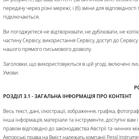
передачу через різні мережі; і (б) зміни для відповідност
підключаються.
Ви погоджуєтеся не відтворювати, не дублювати, не копію
частину Сервісу, використання Сервісу, доступ до Сервісу 
нашого прямого письмового дозволу.
Заголовки, що використовуються в цій угоді, включені л
Умови.
Р
РОЗДІЛ 3.1 - ЗАГАЛЬНА ІНФОРМАЦІЯ ПРО КОНТЕНТ
Весь текст, дані, ілюстрації, зображення, графіка, фотограф
інша інформація, матеріали та інструменти, доступні вам і
правом відповідно до законодавства Австрії та чинних м
Авторські права на Вміст належать компанії Pessl Instrum