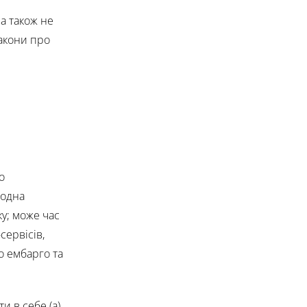
а також не
закони про
о
родна
ку; може час
сервісів,
о ембарго та
и в себе (а)