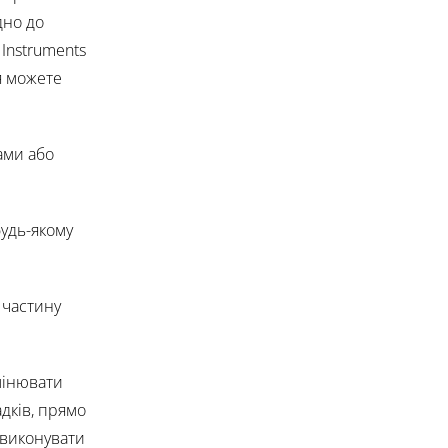
дно до
 Instruments
я можете
ами або
будь-якому
 частину
змінювати
дків, прямо
 виконувати