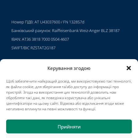
Номер ПДВ: AT U43037600 / FN 132857d
Банківський рахунок: Raiffeisenbank Weiz-Anger BLZ 38187
IBAN: AT36 3818 7000 0504 4607
SWIFT/BIC RZSTAT2G187
Керування згодою
Проекти
Щоб забезпечити найкращий досвід, ми використовуємо такі технології,
Кар'єра
як файли cookie, для зберігання та/або доступу до інформації про
пристрій. Згода на використання цих технологій дозволить нам
Умови використання
обробляти такі дані, як поведінка користувача або унікальні
ідентифікатори на цьому сайті. Відмова або відкликання згоди може
Impressum
негативно вплинути на певні можливості та функції.
Прийняти