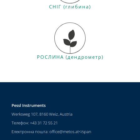
СНІГ (глибина)
РОСЛИНА (дендрометр)
Pessl Instruments
Werksweg 107, 8160 Weiz, Austria
Телефон: +43 31 72 55 21
Електронна пошта:
office@metos.at
</span