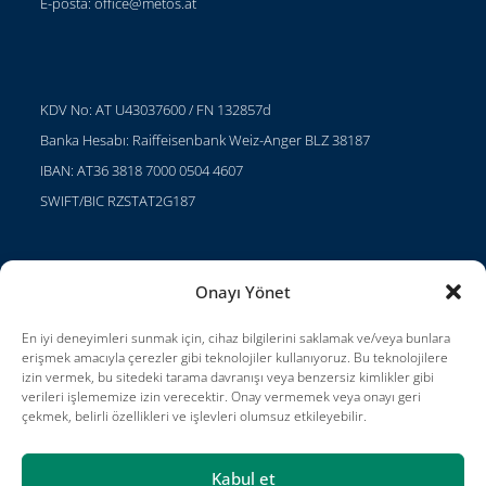
E-posta:
office@metos.at
KDV No: AT U43037600 / FN 132857d
Banka Hesabı: Raiffeisenbank Weiz-Anger BLZ 38187
IBAN: AT36 3818 7000 0504 4607
SWIFT/BIC RZSTAT2G187
Onayı Yönet
Projeler
Kariyer
En iyi deneyimleri sunmak için, cihaz bilgilerini saklamak ve/veya bunlara
erişmek amacıyla çerezler gibi teknolojiler kullanıyoruz. Bu teknolojilere
Kullanım Koşulları
izin vermek, bu sitedeki tarama davranışı veya benzersiz kimlikler gibi
verileri işlememize izin verecektir. Onay vermemek veya onayı geri
Impressum
çekmek, belirli özellikleri ve işlevleri olumsuz etkileyebilir.
Kabul et