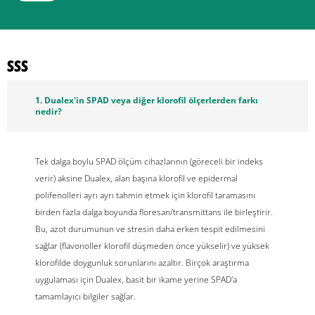
SSS
1. Dualex'in SPAD veya diğer klorofil ölçerlerden farkı
nedir?
Tek dalga boylu SPAD ölçüm cihazlarının (göreceli bir indeks
verir) aksine Dualex, alan başına klorofil ve epidermal
polifenolleri ayrı ayrı tahmin etmek için klorofil taramasını
birden fazla dalga boyunda floresan/transmittans ile birleştirir.
Bu, azot durumunun ve stresin daha erken tespit edilmesini
sağlar (flavonoller klorofil düşmeden önce yükselir) ve yüksek
klorofilde doygunluk sorunlarını azaltır. Birçok araştırma
uygulaması için Dualex, basit bir ikame yerine SPAD'a
tamamlayıcı bilgiler sağlar.