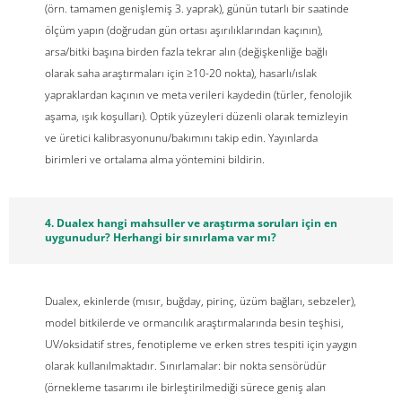
(örn. tamamen genişlemiş 3. yaprak), günün tutarlı bir saatinde
ölçüm yapın (doğrudan gün ortası aşırılıklarından kaçının),
arsa/bitki başına birden fazla tekrar alın (değişkenliğe bağlı
olarak saha araştırmaları için ≥10-20 nokta), hasarlı/ıslak
yapraklardan kaçının ve meta verileri kaydedin (türler, fenolojik
aşama, ışık koşulları). Optik yüzeyleri düzenli olarak temizleyin
ve üretici kalibrasyonunu/bakımını takip edin. Yayınlarda
birimleri ve ortalama alma yöntemini bildirin.
4. Dualex hangi mahsuller ve araştırma soruları için en
uygunudur? Herhangi bir sınırlama var mı?
Dualex, ekinlerde (mısır, buğday, pirinç, üzüm bağları, sebzeler),
model bitkilerde ve ormancılık araştırmalarında besin teşhisi,
UV/oksidatif stres, fenotipleme ve erken stres tespiti için yaygın
olarak kullanılmaktadır. Sınırlamalar: bir nokta sensörüdür
(örnekleme tasarımı ile birleştirilmediği sürece geniş alan