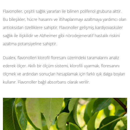
Flavonoller, çeşitli sağlık yararları ile bilinen polifenol grubuna aittir.
Bu bileşikler, hücre hasarını ve iltihaplanmayı azaltmaya yardımcı olan
antioksidan özelliklere sahiptir. Flavonoller gelişmiş kardiyovasküler
sağlık ile ilişkilidir ve Alzheimer gibi nörodejeneratif hastalık riskini
azaltma potansiyeline sahiptir.
Dualex, flavonolleri klorofil floresanı üzerindeki taramalarını analiz
ederek ölçer. Akıllı bir ölçüm sistemi, klorofili uyarmak, floresanını
ölçmek ve ardından sonuçları hesaplamak için farklı ışık dalga boyları
kullanır. Flavonoller bağıl absorbans olarak verilir.