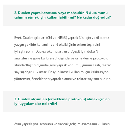
2. Dualex yaprak azotunu veya mahsulün N durumunu
tahmin etmek için kullanılabilir mi? Ne kadar doğrudur?
Evet. Dualex çıktıları (Chl ve NBI®) yaprak N'si için vekil olarak
yaygın şekilde kullanılır ve N eksikliğinin erken teşhisini
iyileştirebilir. Dualex okumaları, ürün/çeşit için doku N
analizlerine göre kalibre edildiğinde ve örnekleme protokolü
standartlaştırıldığında (aynı yaprak konumu, günün saati, tekrar
sayısı) doğruluk artar. En iyi bilimsel kullanım için kalibrasyon
yöntemini, örneklenen yaprak alanını ve tekrar sayısını bildirin.
3. Dualex ölçümleri (örnekleme protokolü) almak için en
iyi uygulamalar nelerdir?
Aynı yaprak pozisyonunu ve yaprak gelişim aşamasını kullanın