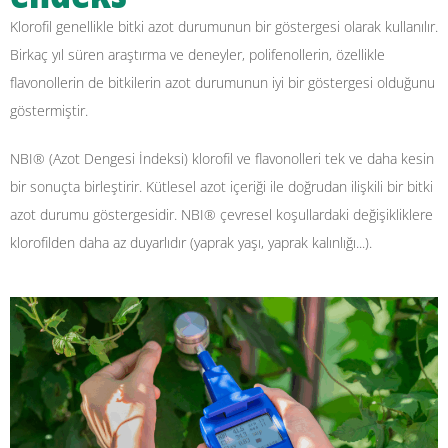
Klorofil genellikle bitki azot durumunun bir göstergesi olarak kullanılır.
Birkaç yıl süren araştırma ve deneyler, polifenollerin, özellikle
flavonollerin de bitkilerin azot durumunun iyi bir göstergesi olduğunu
göstermiştir.
NBI® (Azot Dengesi İndeksi) klorofil ve flavonolleri tek ve daha kesin
bir sonuçta birleştirir. Kütlesel azot içeriği ile doğrudan ilişkili bir bitki
azot durumu göstergesidir. NBI® çevresel koşullardaki değişikliklere
klorofilden daha az duyarlıdır (yaprak yaşı, yaprak kalınlığı...).