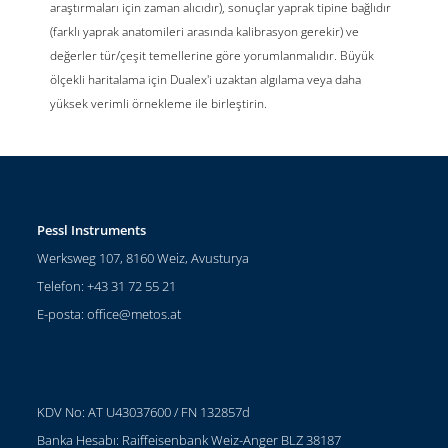
araştırmaları için zaman alıcıdır), sonuçlar yaprak tipine bağlıdır
(farklı yaprak anatomileri arasında kalibrasyon gerekir) ve
değerler tür/çeşit temellerine göre yorumlanmalıdır. Büyük
ölçekli haritalama için Dualex'i uzaktan algılama veya daha
yüksek verimli örnekleme ile birleştirin.
Pessl Instruments
Werksweg 107, 8160 Weiz, Avusturya
Telefon: +43 31 72 55 21
E-posta:
office@metos.at
KDV No: AT U43037600 / FN 132857d
Banka Hesabı: Raiffeisenbank Weiz-Anger BLZ 38187