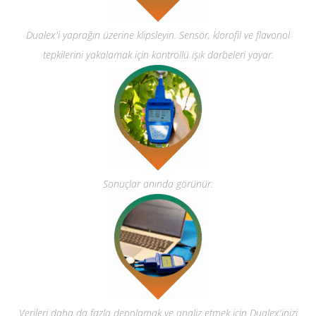
Dualex'i yaprağın üzerine klipsleyin. Sensör, klorofil ve flavonol
tepkilerini yakalamak için kontrollü ışık darbeleri yayar.
Sonuçlar anında görünür.
Verileri daha da fazla depolamak ve analiz etmek için Dualex'inizi