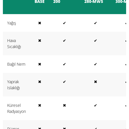
BASE
200
280-MWS
300-M
Yağış
✖
✔
✔
✔
Hava
✖
✔
✔
✔
Sıcaklığı
Bağıl Nem
✖
✔
✔
✔
Yaprak
✖
✔
✖
✔
Islaklığı
Küresel
✖
✖
✔
✔
Radyasyon
Rüzgar
✖
✖
✔
✔