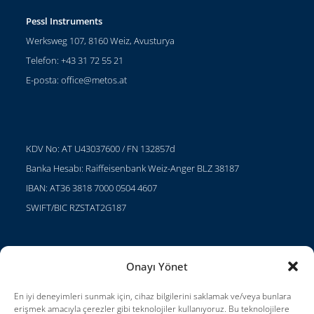
Pessl Instruments
Werksweg 107, 8160 Weiz, Avusturya
Telefon: +43 31 72 55 21
E-posta:
office@metos.at
KDV No: AT U43037600 / FN 132857d
Banka Hesabı: Raiffeisenbank Weiz-Anger BLZ 38187
IBAN: AT36 3818 7000 0504 4607
SWIFT/BIC RZSTAT2G187
Onayı Yönet
Projeler
Kariyer
En iyi deneyimleri sunmak için, cihaz bilgilerini saklamak ve/veya bunlara
erişmek amacıyla çerezler gibi teknolojiler kullanıyoruz. Bu teknolojilere