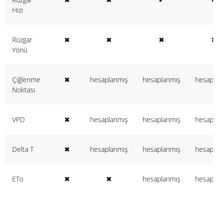
Hızı
Rüzgar
✖
✖
✖
✖
Yönü
Çiğlenme
✖
hesaplanmış
hesaplanmış
hesapl
Noktası
VPD
✖
hesaplanmış
hesaplanmış
hesapl
Delta T
✖
hesaplanmış
hesaplanmış
hesapl
ETo
✖
✖
hesaplanmış
hesapl