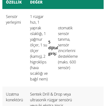
ÖZELLİK
DEĞER
Sensör
1 rüzgar
yerleşimi
hızı, 1
yaprak
otomatik
ıslaklığı, 1
sensör
yağmur
tanıma,
5
ölçer, 1 su
sensör
dijital
ölçer
zincirlerini
giriş:
(kamış), 2
destekleme
higroklips
(maks. 600
(hava
sensör)
sıcaklığı ve
bağıl nem)
Uzatma
Sentek Drill & Drop veya
konektörü
ultrasonik rüzgar sensörü
veya iki ekstra zincir