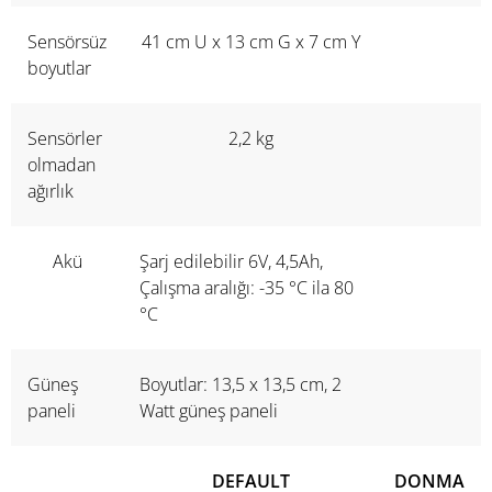
Sensörsüz
41 cm U x 13 cm G x 7 cm Y
boyutlar
Sensörler
2,2 kg
olmadan
ağırlık
Akü
Şarj edilebilir 6V, 4,5Ah,
Çalışma aralığı: -35 °C ila 80
°C
Güneş
Boyutlar: 13,5 x 13,5 cm, 2
paneli
Watt güneş paneli
DEFAULT
DONMA