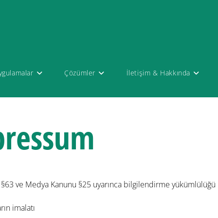
ygulamalar
Çözümler
İletişim & Hakkında
pressum
ği §63 ve Medya Kanunu §25 uyarınca bilgilendirme yükümlülüğü
rın imalatı