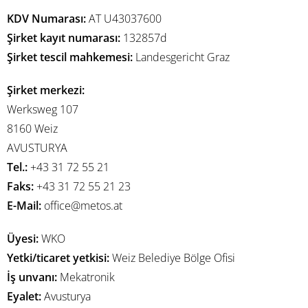
KDV Numarası:
AT U43037600
Şirket kayıt numarası:
132857d
Şirket tescil mahkemesi:
Landesgericht Graz
Şirket merkezi:
Werksweg 107
8160 Weiz
AVUSTURYA
Tel.:
+43 31 72 55 21
Faks:
+43 31 72 55 21 23
E-Mail:
office@metos.at
Üyesi:
WKO
Yetki/ticaret yetkisi:
Weiz Belediye Bölge Ofisi
İş unvanı:
Mekatronik
Eyalet:
Avusturya