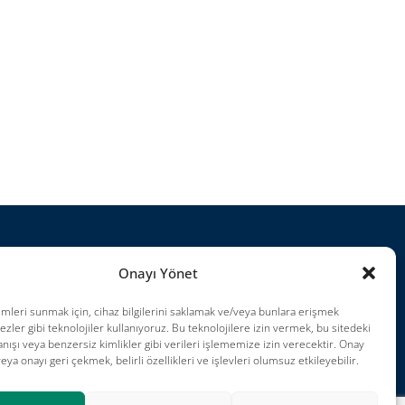
rojeler
Onayı Yönet
ariyer
imleri sunmak için, cihaz bilgilerini saklamak ve/veya bunlara erişmek
ullanım Koşulları
ezler gibi teknolojiler kullanıyoruz. Bu teknolojilere izin vermek, bu sitedeki
nışı veya benzersiz kimlikler gibi verileri işlememize izin verecektir. Onay
mpressum
a onayı geri çekmek, belirli özellikleri ve işlevleri olumsuz etkileyebilir.