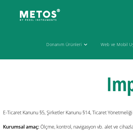
Donanım Ürünleri
Web ve Mobil U
Im
E-Ticaret Kanunu §5, Şirketler Kanunu §14, Ticaret Yönetmeli
Kurumsal amaç:
Ölçme, kontrol, navigasyon vb. alet ve cihazla