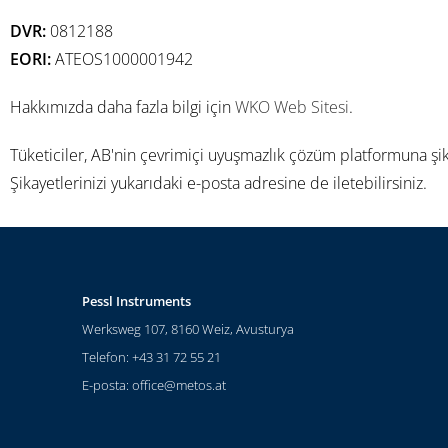
DVR:
0812188
EORI:
ATEOS1000001942
Hakkımızda daha fazla bilgi için
WKO Web Sitesi
.
Tüketiciler, AB'nin çevrimiçi uyuşmazlık çözüm platformuna ş
Şikayetlerinizi yukarıdaki e-posta adresine de iletebilirsiniz.
Pessl Instruments
Werksweg 107, 8160 Weiz, Avusturya
Telefon: +43 31 72 55 21
E-posta:
office@metos.at