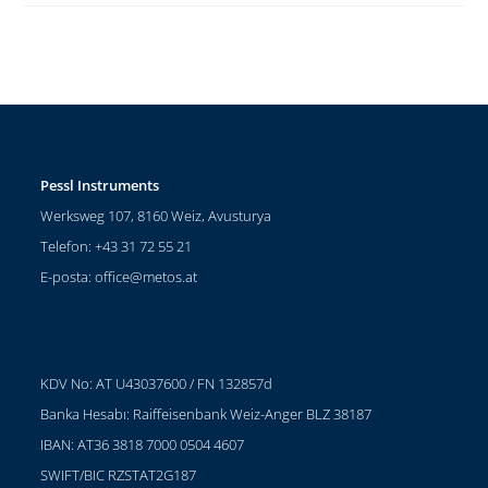
Pessl Instruments
Werksweg 107, 8160 Weiz, Avusturya
Telefon: +43 31 72 55 21
E-posta:
office@metos.at
KDV No: AT U43037600 / FN 132857d
Banka Hesabı: Raiffeisenbank Weiz-Anger BLZ 38187
IBAN: AT36 3818 7000 0504 4607
SWIFT/BIC RZSTAT2G187