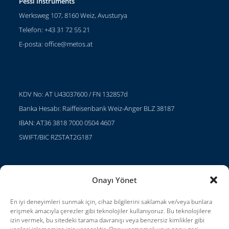
Pessl Instruments
Werksweg 107, 8160 Weiz, Avusturya
Telefon: +43 31 72 55 21
E-posta:
office@metos.at
KDV No: AT U43037600 / FN 132857d
Banka Hesabı: Raiffeisenbank Weiz-Anger BLZ 38187
IBAN: AT36 3818 7000 0504 4607
SWIFT/BIC RZSTAT2G187
Onayı Yönet
Projeler
Kariyer
En iyi deneyimleri sunmak için, cihaz bilgilerini saklamak ve/veya bunlara
erişmek amacıyla çerezler gibi teknolojiler kullanıyoruz. Bu teknolojilere
Kullanım Koşulları
izin vermek, bu sitedeki tarama davranışı veya benzersiz kimlikler gibi