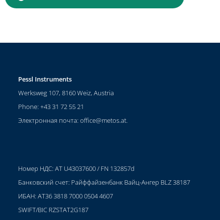
Pessl Instruments
Werksweg 107, 8160 Weiz, Austria
Phone: +43 31 72 55 21
Электронная почта:
office@metos.at
.
Номер НДС: AT U43037600 / FN 132857d
Банковский счет: Райффайзенбанк Вайц-Ангер BLZ 38187
ИБАН: AT36 3818 7000 0504 4607
SWIFT/BIC RZSTAT2G187