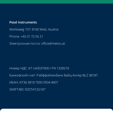
Pessl Instruments
Werksweg 107, 8160 Weiz, Austria
Phone: +43 31 72 55 21
Электронная почта:
office@metos.at
.
Номер НДС: AT U43037600 / FN 132857d
Банковский счет: Райффайзенбанк Вайц-Ангер BLZ 38187
ИБАН: AT36 3818 7000 0504 4607
SWIFT/BIC RZSTAT2G187