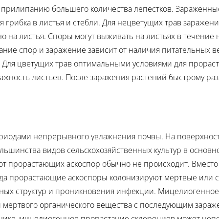
т к прилипанию большего количества лепестков. Заражен
грибка в листья и стебли. Для нецветущих трав заражен
 на листья. Споры могут выживать на листьях в течение н
ание спор и заражение зависит от наличия питательных ве
. Для цветущих трав оптимальными условиями для прораст
влажность листьев. После заражения растений быстрому р
риодами непрерывного увлажнения почвы. На поверхност
льшинства видов сельскохозяйственных культур в основно
т прорастающих аскоспор обычно не происходит. Вместо 
огда прорастающие аскоспоры колонизируют мертвые или с
онных структур и проникновения инфекции. Мицелиогенное
и мертвого органического вещества с последующим зараж
ечнике, мицелиогенное прорастание склероциев может не