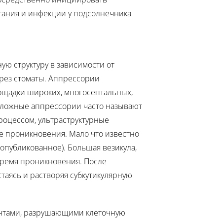
тания и инфекции у подсолнечника
ю структуру в зависимости от
ерез стоматы. Аппрессории
лощадки широких, многосептальных,
Сложные аппрессории часто называют
роцессом, ультраструктурные
е проникновения. Мало что известно
опубликованное). Большая везикула,
время проникновения. После
стаясь и растворяя субкутикулярную
ентами, разрушающими клеточную