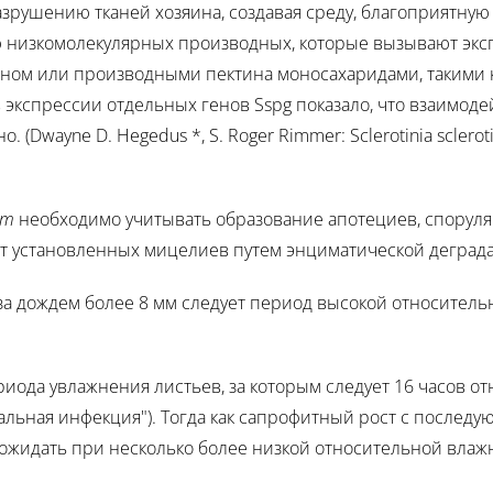
 разрушению тканей хозяина, создавая среду, благоприятную
ию низкомолекулярных производных, которые вызывают эк
ном или производными пектина моносахаридами, такими ка
 экспрессии отдельных генов Sspg показало, что взаимоде
Dwayne D. Hegedus *, S. Roger Rimmer: Sclerotinia sclerot
um
необходимо учитывать образование апотециев, спорул
 от установленных мицелиев путем энциматической деград
за дождем более 8 мм следует период высокой относитель
иода увлажнения листьев, за которым следует 16 часов 
иальная инфекция"). Тогда как сапрофитный рост с после
 ожидать при несколько более низкой относительной влаж