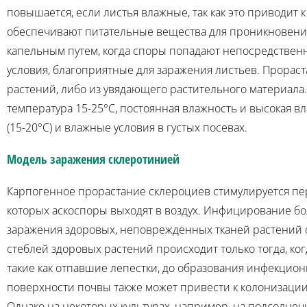
повышается, если листья влажные, так как это приводи
обеспечивают питательные вещества для проникновения 
капельным путем, когда споры попадают непосредственно
условия, благоприятные для заражения листьев. Прораст
растений, либо из увядающего растительного материала
температура 15-25°C, постоянная влажность и высокая 
(15-20°C) и влажные условия в густых посевах.
Модель заражения склеротинией
Карпогенное прорастание склероциев стимулируется пе
которых аскоспоры выходят в воздух. Инфицирование бо
заражения здоровых, неповрежденных тканей растений о
стеблей здоровых растений происходит только тогда, к
такие как отпавшие лепестки, до образования инфекци
поверхности почвы также может привести к колонизаци
Однако на некоторых культурах, например, на подсолн