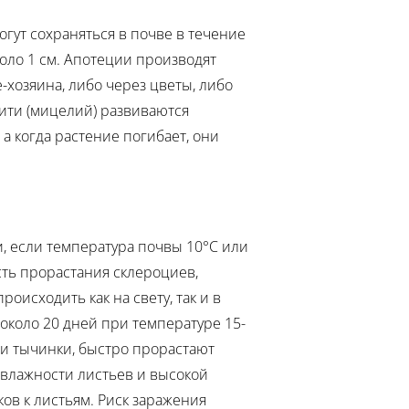
огут сохраняться в почве в течение
оло 1 см. Апотеции производят
хозяина, либо через цветы, либо
ити (мицелий) развиваются
 когда растение погибает, они
, если температура почвы 10°C или
ть прорастания склероциев,
исходить как на свету, так и в
 около 20 дней при температуре 15-
 и тычинки, быстро прорастают
й влажности листьев и высокой
ов к листьям. Риск заражения