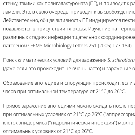
стенку, такими как полигалактуроназа (ПГ), и приводит к
ламели. Это, в свою очередь, приводит к высвобожден
Действительно, общая активность ПГ индуцируется пекти
подавляется в присутствии глюкозы. Изучение паттернов
различных стадиях инфекции тщательно скоординировано. (
патогеном? FEMS Microbiology Letters 251 (2005) 177-184)
Поиск климатических условий для заражения
S. sclerotior
(даже если это происходит не очень часто) и заражение
Образование апотециев и споруляция
происходит, если 
часов при оптимальной температуре от 21°C до 26°C.
Прямое заражение апотециями
можно ожидать после пер
при оптимальных условиях от 21°C до 26°C ("аппрессор
клеток эпидермиса ("гидролитическая инфекция") можно
оптимальных условиях от 21°C до 26°C.