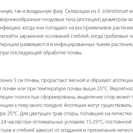
енную, так и воздушную фазу. Склероции из
S. sclerotiorum
м
 воронкообразные плодовые тела (апотеции) диаметром ок
инфекцию, когда они попадают на восприимчивое растение-
роизойти заражение оснований стеблей, когда грибковые н
лероции развиваются в инфицированных тканях растения, а
е при последующей обработке почвы.
хних 5 см почвы, прорастают весной и образуют апотеции
й почве или при температуре почвы выше 25°C. Вероятнос
потеции полностью сформированы, выделение спор может про
енцию к пику около полудня. Апотеции могут существовать
уре 25°C. Для цветущих трав споры, попавшие на лепестки
е 24 часов) при оптимальных условиях 15-25°C, постоянно
ьев и стеблей зависит от опадания и прилипания лепестк