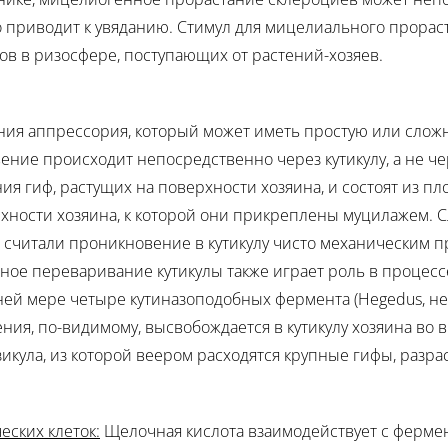
о приводит к увяданию. Стимул для мицелиального прорас
лов в ризосфере, поступающих от растений-хозяев.
я аппрессория, который может иметь простую или сложну
ение происходит непосредственно через кутикулу, а не ч
я гиф, растущих на поверхности хозяина, и состоят из п
хности хозяина, к которой они прикреплены муцилажем. 
считали проникновение в кутикулу чисто механическим п
ное переваривание кутикулы также играет роль в процесс
йней мере четыре кутиназоподобных фермента (Hegedus, не
ия, по-видимому, высвобождается в кутикулу хозяина во 
зикула, из которой веером расходятся крупные гифы, разра
ских клеток:
Щелочная кислота взаимодействует с ферм