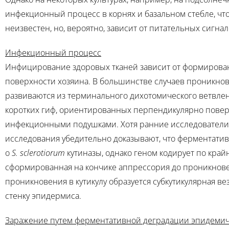
инфекционный процесс в корнях и базальном стебле, чт
неизвестен, но, вероятно, зависит от питательных сигна
Инфекционный процесс
Инфицирование здоровых тканей зависит от формировани
поверхности хозяина. В большинстве случаев проникнов
развиваются из терминального дихотомического ветвлени
коротких гиф, ориентированных перпендикулярно повер
инфекционными подушками. Хотя ранние исследователи 
исследования убедительно доказывают, что ферментатив
о
S. sclerotiorum
кутиназы, однако геном кодирует по кра
сформированная на кончике аппрессория до проникновен
проникновения в кутикулу образуется субкутикулярная ве
стенку эпидермиса.
Заражение путем ферментативной деградации эпидемиче