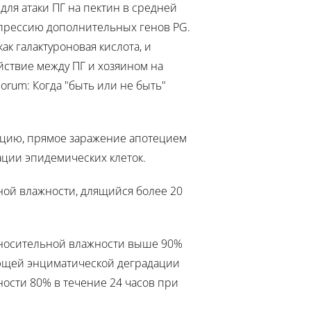
 для атаки ПГ на пектин в средней
спрессию дополнительных генов PG.
к галактуроновая кислота, и
йствие между ПГ и хозяином на
iorum: Когда "быть или не быть"
яцию, прямое заражение апотецием
ации эпидемических клеток.
ной влажности, длящийся более 20
относительной влажности выше 90%
дующей энциматической деградации
ности 80% в течение 24 часов при