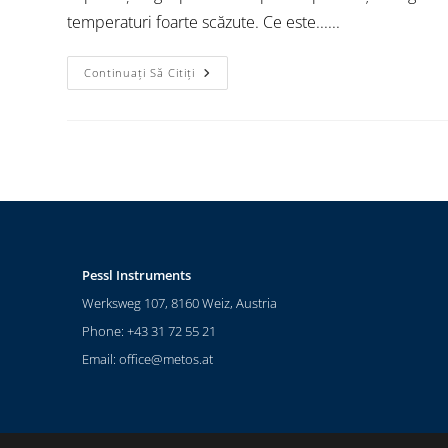
temperaturi foarte scăzute. Ce este......
Continuați Să Citiți
Pessl Instruments
Werksweg 107, 8160 Weiz, Austria
Phone: +43 31 72 55 21
Email:
office@metos.at