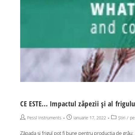
CE ESTE... Impactul zăpezii și al frigu
Pessl Instruments
ianuarie 17, 2022
Știri
/
pe
Zăpada și frigul pot fi bune pentru producția de grâu: 