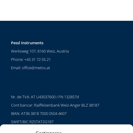
Pessl Instruments
Werksweg 107, 8160 Weiz, Austria
Phone: +43 31 72 55 21
Email:
office@metos.at
Nr. de TVA: AT U43037600 / FN 132857d
Cont bancar: Raiffeisenbank Weiz-Anger BLZ 38187
IBAN: AT36 3818 7000 0504 4607
SWIFT/BIC RZSTAT2G187