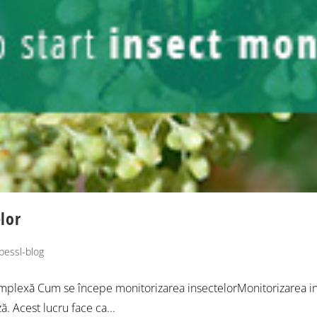
lor
pessl-blog
 complexă Cum se începe monitorizarea insectelorMonitorizarea i
. Acest lucru face ca...