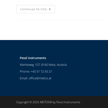
Continuați Să Citiți
Pessl Instruments
Werksweg 107, 8160 Weiz, Austria
Phone: +43 31 72 55 21
Email:
office@metos.at
Copyright © 2025 METOS® by Pessl Instruments