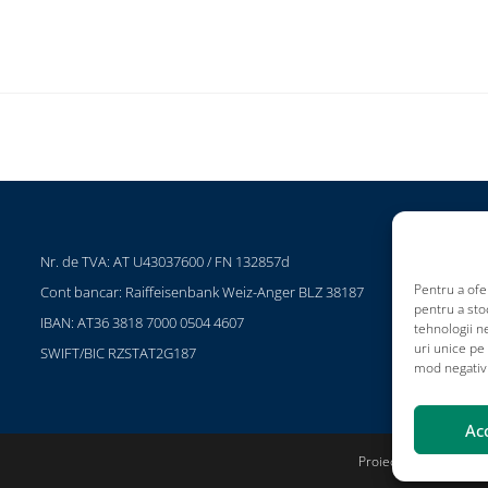
Nr. de TVA: AT U43037600 / FN 132857d
P
Pentru a ofe
Cont bancar: Raiffeisenbank Weiz-Anger BLZ 38187
C
pentru a sto
IBAN: AT36 3818 7000 0504 4607
T
tehnologii 
uri unice pe
SWIFT/BIC RZSTAT2G187
I
mod negativ a
Ac
Proiecte
Contactați