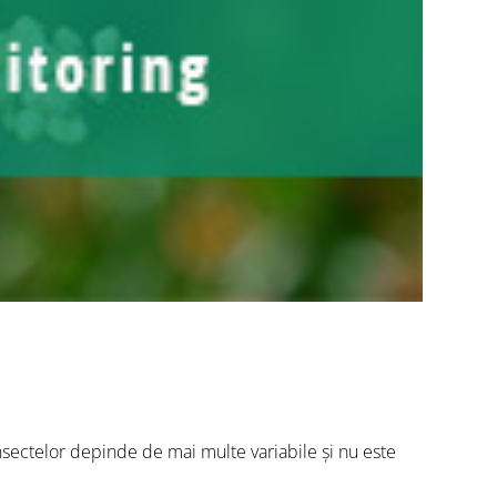
nsectelor depinde de mai multe variabile și nu este