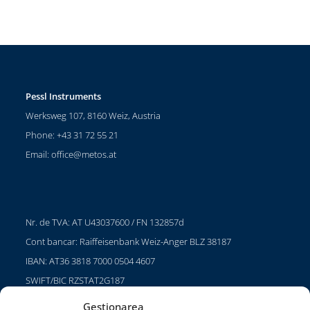
Pessl Instruments
Werksweg 107, 8160 Weiz, Austria
Phone: +43 31 72 55 21
Email:
office@metos.at
Nr. de TVA: AT U43037600 / FN 132857d
Cont bancar: Raiffeisenbank Weiz-Anger BLZ 38187
IBAN: AT36 3818 7000 0504 4607
SWIFT/BIC RZSTAT2G187
Gestionarea