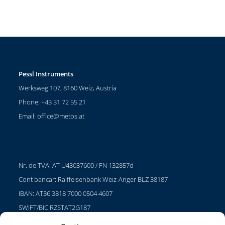
Pessl Instruments
Werksweg 107, 8160 Weiz, Austria
Phone: +43 31 72 55 21
Email:
office@metos.at
Nr. de TVA: AT U43037600 / FN 132857d
Cont bancar: Raiffeisenbank Weiz-Anger BLZ 38187
IBAN: AT36 3818 7000 0504 4607
SWIFT/BIC RZSTAT2G187