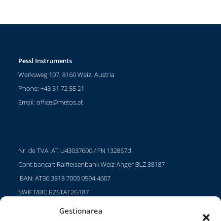
Pessl Instruments
Werksweg 107, 8160 Weiz, Austria
Phone: +43 31 72 55 21
Email:
office@metos.at
Nr. de TVA: AT U43037600 / FN 132857d
Cont bancar: Raiffeisenbank Weiz-Anger BLZ 38187
IBAN: AT36 3818 7000 0504 4607
SWIFT/BIC RZSTAT2G187
Gestionarea