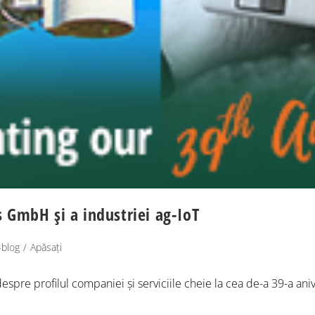
 GmbH și a industriei ag-IoT
-blog
/
Apăsați
despre profilul companiei și serviciile cheie la cea de-a 39-a an