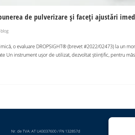
nerea de pulverizare și faceți ajustări imed
-blog
 chimică, o evaluare DROPSIGHT® (brevet #2022/02473) la un mo
te Un instrument ușor de utilizat, dezvoltat științific, pentru mă
Nr. de TVA: AT U43037600 / FN 132857d
P