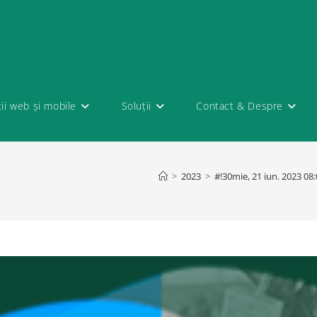
ții web și mobile
Soluții
Contact & Despre
>
2023
>
#!30mie, 21 iun. 2023 0