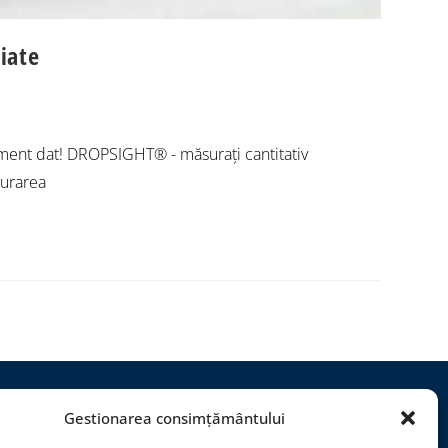
iate
ment dat! DROPSIGHT® - măsurați cantitativ
surarea
Gestionarea consimțământului
roiecte