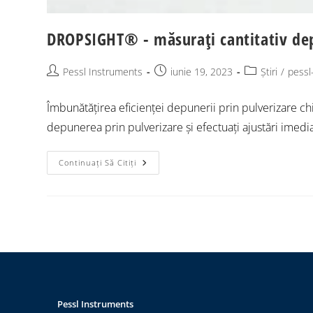
DROPSIGHT® - măsurați cantitativ depu
Pessl Instruments
iunie 19, 2023
Știri
/
pessl
Îmbunătățirea eficienței depunerii prin pulverizare
depunerea prin pulverizare și efectuați ajustări imedia
Continuați Să Citiți
Pessl Instruments