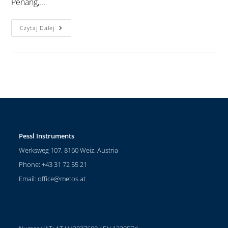
Penang,...
Czytaj Dalej
Pessl Instruments
Werksweg 107, 8160 Weiz, Austria
Phone: +43 31 72 55 21
Email:
office@metos.at