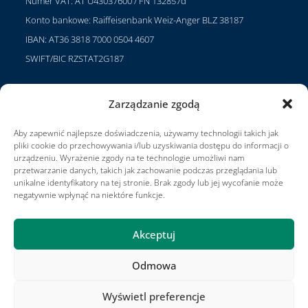
Numer VAT: AT U43037600 / FN 132857d
Konto bankowe: Raiffeisenbank Weiz-Anger BLZ 38187
IBAN: AT36 3818 7000 0504 4607
SWIFT/BIC RZSTAT2G187
Zarządzanie zgodą
Projekty
Aby zapewnić najlepsze doświadczenia, używamy technologii takich jak
Kariera
pliki cookie do przechowywania i/lub uzyskiwania dostępu do informacji o
urządzeniu. Wyrażenie zgody na te technologie umożliwi nam
Warunki użytkowania
przetwarzanie danych, takich jak zachowanie podczas przeglądania lub
unikalne identyfikatory na tej stronie. Brak zgody lub jej wycofanie może
Impressum
negatywnie wpłynąć na niektóre funkcje.
Akceptuj
Odmowa
Projekty
Kontakt
Publikacje
Zasady i warunki
Impressum
Partnerzy Jadeberg
Wyświetl preferencje