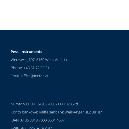
Pessl Instruments
Werksweg 107, 8160 Weiz, Austria
Phone: +43 31 72 55 21
Email:
office@metos.at
Numer VAT: AT U43037600 / FN 132857d
Konto bankowe: Raiffeisenbank Weiz-Anger BLZ 38187
IBAN: AT36 3818 7000 0504 4607
SWIFT/BIC RZSTAT2G187