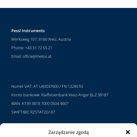
Pessl Instruments
Werksweg 107, 8160 Weiz, Austria
Phone: +43 31 72 55 21
Email:
office@metos.at
Numer VAT: AT U43037600 / FN 132857d
Konto bankowe: Raiffeisenbank Weiz-Anger BLZ 38187
IBAN: AT36 3818 7000 0504 4607
SWIFT/BIC RZSTAT2G187
Zarządzanie zgodą