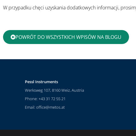
W przypadku chęci uzyskania dodatkowych informacji, prosi
POWRÓT DO WSZYSTKICH WPISÓW NA BLOGU
Pessl Instruments
Werksweg 107, 8160 Weiz, Austria
Phone: +43 31 72 55 21
Email:
office@metos.at