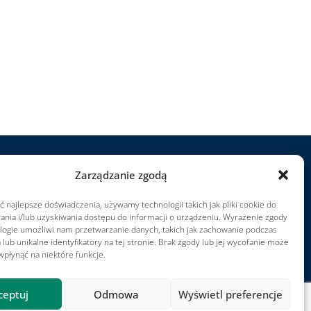
Zarządzanie zgodą
rojekty
 najlepsze doświadczenia, używamy technologii takich jak pliki cookie do
ariera
nia i/lub uzyskiwania dostępu do informacji o urządzeniu. Wyrażenie zgody
arunki użytkowania
ologie umożliwi nam przetwarzanie danych, takich jak zachowanie podczas
 lub unikalne identyfikatory na tej stronie. Brak zgody lub jej wycofanie może
mpressum
płynąć na niektóre funkcje.
ceptuj
Odmowa
Wyświetl preferencje