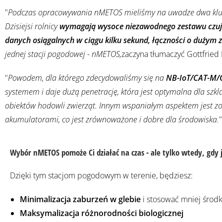
"
Podczas opracowywania nMETOS mieliśmy na uwadze dwa klucz
Dzisiejsi rolnicy
wymagają wysoce niezawodnego zestawu czujn
danych osiągalnych w ciągu kilku sekund, łączności o dużym z
jednej stacji pogodowej - nMETOS,
zaczyna tłumaczyć Gottfried 
"
Powodem, dla którego zdecydowaliśmy się na
NB-IoT/CAT-M/
systemem i daje dużą penetrację, która jest optymalna dla szk
obiektów hodowli zwierząt. Innym wspaniałym aspektem jest zop
akumulatorami, co jest zrównoważone i dobre dla środowiska.
Wybór nMETOS pomoże Ci działać na czas - ale tylko wtedy, gdy j
Dzięki tym stacjom pogodowym w terenie, będziesz:
Minimalizacja zaburzeń w glebie
i stosować mniej śro
Maksymalizacja różnorodności biologicznej