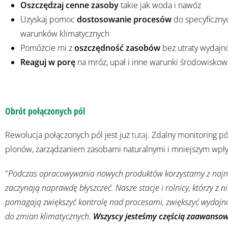
Oszczędzaj cenne zasoby
takie jak woda i nawóz
Uzyskaj pomoc
dostosowanie procesów
do specyficzny
warunków klimatycznych
Pomóżcie mi z
oszczędność zasobów
bez utraty wydajn
Reaguj w porę
na mróz, upał i inne warunki środowisko
Obrót połączonych pól
Rewolucja połączonych pól jest już
tutaj
. Zdalny monitoring p
plonów, zarządzaniem zasobami naturalnymi i mniejszym wpł
"
Podczas opracowywania nowych produktów korzystamy z najnows
zaczynają naprawdę błyszczeć. Nasze stacje i rolnicy, którzy z 
pomagają zwiększyć kontrolę nad procesami, zwiększyć wydajno
do zmian klimatycznych.
Wszyscy jesteśmy częścią zaawanso