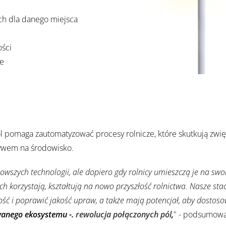
ch dla danego miejsca
ości
we
ól pomaga zautomatyzować procesy rolnicze, które skutkują zw
ywem na środowisko.
zych technologii, ale dopiero gdy rolnicy umieszczą je na swoi
nich korzystają, kształtują na nowo przyszłość rolnictwa. Nasze s
ść i poprawić jakość upraw, a także mają potencjał, aby dostos
wanego ekosystemu -.
rewolucja połączonych pól
,
" - podsumowa