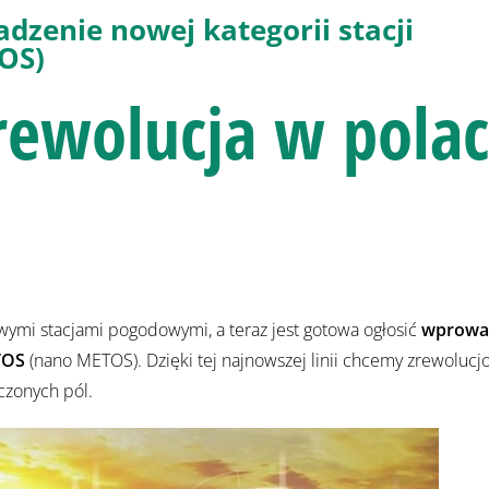
dzenie nowej kategorii stacji
OS)
ewolucja w pola
owymi stacjami pogodowymi, a teraz jest gotowa ogłosić
wprowa
TOS
(nano METOS). Dzięki tej najnowszej linii chcemy zrewolucj
czonych pól.