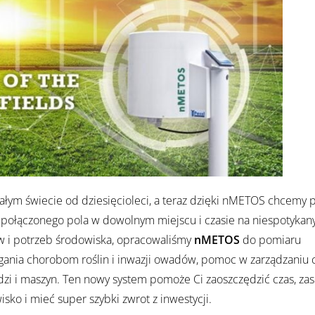
całym świecie od dziesięcioleci, a teraz dzięki nMETOS chcemy
 połączonego pola w dowolnym miejscu i czasie na niespotyka
ów i potrzeb środowiska, opracowaliśmy
nMETOS
do pomiaru
ania chorobom roślin i inwazji owadów, pomoc w zarządzaniu
udzi i maszyn. Ten nowy system pomoże Ci zaoszczędzić czas, zas
ko i mieć super szybki zwrot z inwestycji.