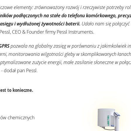
owe elementy: zrównoważony rozwój i rzeczywiste potrzeby rol
ików podłączonych na stałe do telefonu komórkowego, precy
asięgu i wydłużonej żywotności baterii.
Udało nam się połączyć 
Pessl, CEO & Founder firmy Pessl Instruments.
GPRS
pozwala na globalny zasięg w porównaniu z jakimkolwiek 
larni, monitorowania wilgotności gleby w skomplikowanych łanach
tymalizowane zużycie energii, małe zasilanie słoneczne w połąc
" - dodał pan Pessl.
est to konieczne.
dków chemicznych