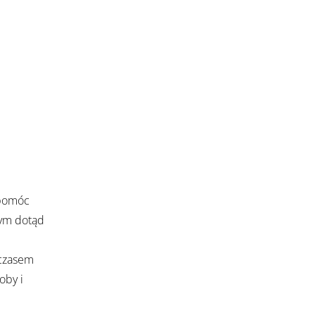
 pomóc
nym dotąd
 czasem
oby i