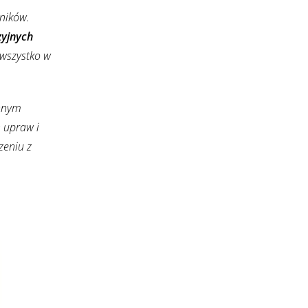
ników.
zyjnych
wszystko w
innym
 upraw i
zeniu z