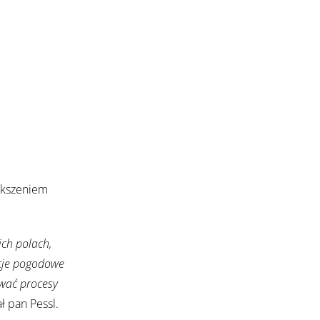
iększeniem
ch polach,
tacje pogodowe
ować procesy
ł pan Pessl.