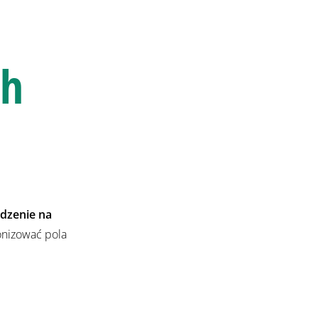
ch
dzenie na
onizować pola