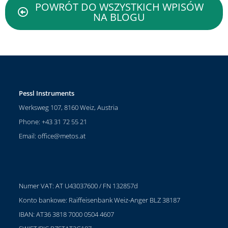
POWRÓT DO WSZYSTKICH WPISÓW
NA BLOGU
Pessl Instruments
Werksweg 107, 8160 Weiz, Austria
Phone: +43 31 72 55 21
Email:
office@metos.at
Numer VAT: AT U43037600 / FN 132857d
Konto bankowe: Raiffeisenbank Weiz-Anger BLZ 38187
IBAN: AT36 3818 7000 0504 4607