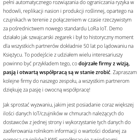
pełni automatycznego rozwiązania do ograniczania ryzyka w
hodowli, replikacji nasion i produkcji roślinnej, opartego na
czujnikach w terenie z połączeniem w czasie rzeczywistym
za pośrednictwem nowego standardu LoRa IoT. Demo
działało jak szwajcarski zegarek i był to historyczny moment
dla wszystkich partnerów dokładnie 50 lat po lądowaniu na
Księżycu. To podejście z udziałem wielu interesariuszy
powinno być przykładem tego, co
dojrzałe firmy z wizją,
pasją i otwartą współpracą są w stanie zrobić
. Zapraszam
kolejne firmy do naszego zespołu, a wszystkim partnerom
dziękuję za pasję i owocną współpracę!
Jak sprostać wyzwaniu, jakim jest posiadanie coraz większej
ilości danych IoT/czujników w chmurach należących do
dostawców z jednej strony i wykorzystanie tych danych do
zaoferowania rolnikom informacji o wartości dodanej za
pomocą czujników? KWS współpracuje z wiodącymi