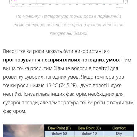
На малюнку: Температура точки роси в порівнянні з
температурою повітря для прогнозування морозів на
конкретній ділянці
Високі точки роси можуть бути використані як
прогнозування несприятливих погодних умов
. Чим
вища точка роси, тим більше вологи в повітрі для
розвитку суворих погодних умов. Якщо температура
точки роси нижче 13 °C (74,5 °F) - дуже вологі і дуже
нестійкі. Існує кілька інших факторів, необхідних для
суворої погоди, але температура точки роси є важливим
фактором.