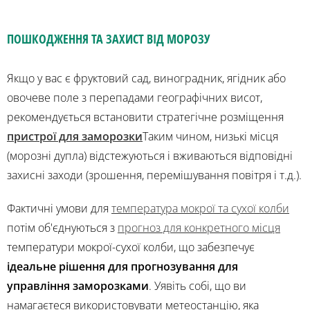
ПОШКОДЖЕННЯ ТА ЗАХИСТ ВІД МОРОЗУ
Якщо у вас є фруктовий сад, виноградник, ягідник або
овочеве поле з перепадами географічних висот,
рекомендується встановити стратегічне розміщення
пристрої для заморозки
Таким чином, низькі місця
(морозні дупла) відстежуються і вживаються відповідні
захисні заходи (зрошення, перемішування повітря і т.д.).
Фактичні умови для
температура мокрої та сухої колби
потім об'єднуються з
прогноз для конкретного місця
температури мокрої-сухої колби, що забезпечує
ідеальне рішення для прогнозування для
управління заморозками
. Уявіть собі, що ви
намагаєтеся використовувати метеостанцію, яка