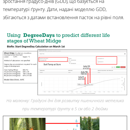
зростання градусо-днів (GDD), що базується на
температурі ґрунту. Дати, надані моделлю GDD,
збігаються з датами встановлення пасток на рівні поля.
На малюнку: Градусні дні для розвитку пшеничного метелика
при температурі ґрунту в 5 см або 2 дюйми