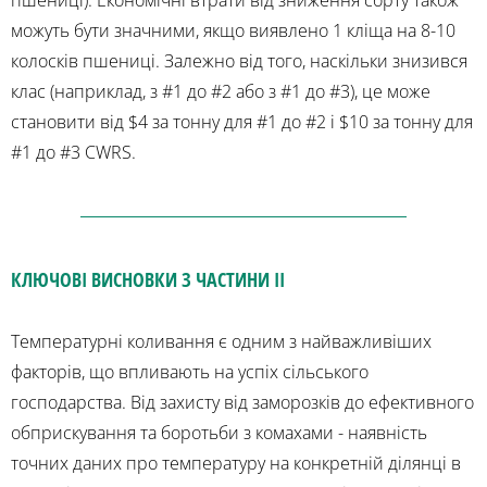
пшениці). Економічні втрати від зниження сорту також
можуть бути значними, якщо виявлено 1 кліща на 8-10
колосків пшениці. Залежно від того, наскільки знизився
клас (наприклад, з #1 до #2 або з #1 до #3), це може
становити від $4 за тонну для #1 до #2 і $10 за тонну для
#1 до #3 CWRS.
КЛЮЧОВІ ВИСНОВКИ З ЧАСТИНИ II
Температурні коливання є одним з найважливіших
факторів, що впливають на успіх сільського
господарства. Від захисту від заморозків до ефективного
обприскування та боротьби з комахами - наявність
точних даних про температуру на конкретній ділянці в