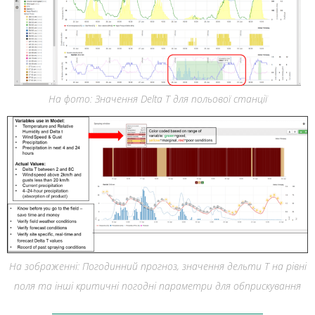
На фото: Значення Delta T для польової станції
На зображенні: Погодинний прогноз, значення дельти T на рівні
поля та інші критичні погодні параметри для обприскування