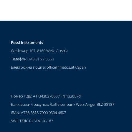
Pessl Instruments
Werksweg 107, 8160 Weiz, Austria
Телефон: +43 31 72 55 21
Електронна пошта:
office@metos.at
</span
Номер ПДВ: AT U43037600 / FN 132857d
Банківський рахунок: Raiffeisenbank Weiz-Anger BLZ 38187
IBAN: AT36 3818 7000 0504 4607
SWIFT/BIC RZSTAT2G187