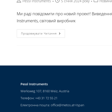
Pessl Instruments
5 січня 2024 року
Новин
Ми раді повідомити про новий проект! Виведення з
Instruments, світовий виробник
Продовжувати Читання
Pessl Instruments
Werksweg 107, 8160 Weiz, Austria
Телефон: +43 31 72 55 21
Електронна пошта:
office@metos.at
</span