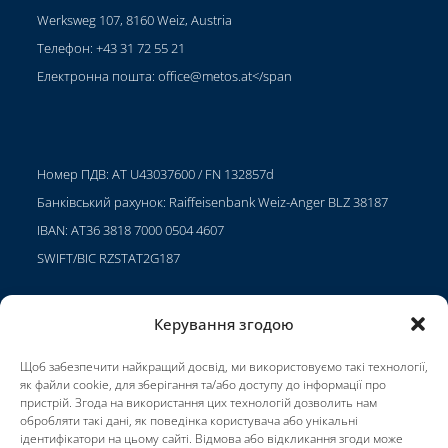
Werksweg 107, 8160 Weiz, Austria
Телефон: +43 31 72 55 21
Електронна пошта:
office@metos.at
</span
Номер ПДВ: AT U43037600 / FN 132857d
Банківський рахунок: Raiffeisenbank Weiz-Anger BLZ 38187
IBAN: AT36 3818 7000 0504 4607
SWIFT/BIC RZSTAT2G187
Керування згодою
Проекти
Щоб забезпечити найкращий досвід, ми використовуємо такі технології,
Кар'єра
як файли cookie, для зберігання та/або доступу до інформації про
пристрій. Згода на використання цих технологій дозволить нам
Умови використання
обробляти такі дані, як поведінка користувача або унікальні
ідентифікатори на цьому сайті. Відмова або відкликання згоди може
Impressum