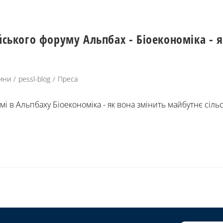
ського форуму Альпбах - Біоекономіка - я
ини
/
pessl-blog
/
Преса
 в Альпбаху Біоекономіка - як вона змінить майбутнє сільс