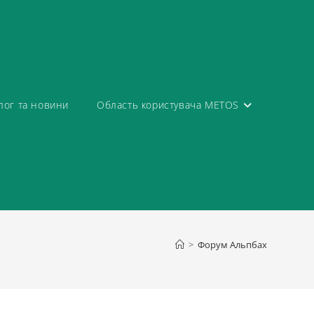
лог та новини
Область користувача METOS
>
Форум Альпбах