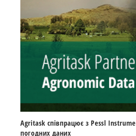
Agritask співпрацює з Pessl Instr
погодних даних