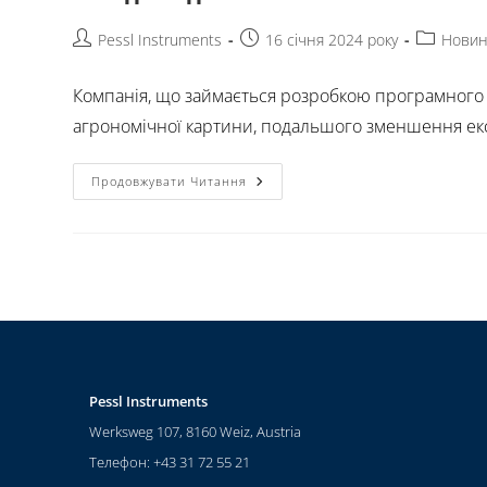
Pessl Instruments
16 січня 2024 року
Нови
Компанія, що займається розробкою програмного 
агрономічної картини, подальшого зменшення екстр
Продовжувати Читання
Pessl Instruments
Werksweg 107, 8160 Weiz, Austria
Телефон: +43 31 72 55 21