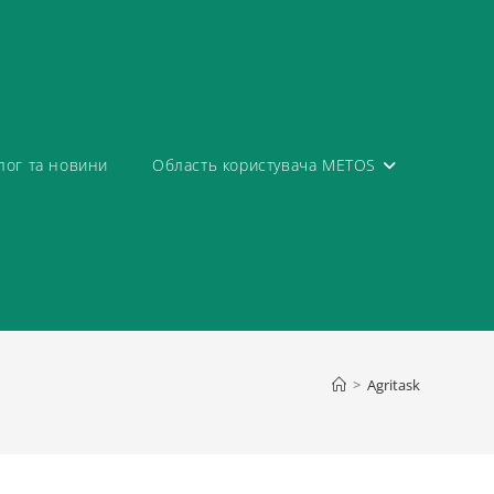
лог та новини
Область користувача METOS
>
Agritask