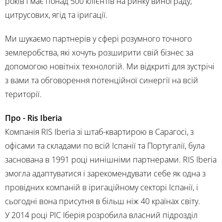
років і має понад 500 клієнтів на ринку винограду,
цитрусових, ягід та іригації.
Ми шукаємо партнерів у сфері розумного точного
землеробства, які хочуть розширити свій бізнес за
допомогою новітніх технологій. Ми відкриті для зустрічі
з вами та обговорення потенційної синергії на всій
території.
Про - Ris Iberia
Компанія RIS Iberia зі штаб-квартирою в Сарагосі, з
офісами та складами по всій Іспанії та Португалії, була
заснована в 1991 році нинішніми партнерами. RIS Iberia
змогла адаптуватися і зарекомендувати себе як одна з
провідних компаній в іригаційному секторі Іспанії, і
сьогодні вона присутня в більш ніж 40 країнах світу.
У 2014 році РІС Іберія розробила власний підрозділ