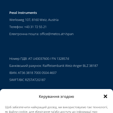
Pessl Instruments
Werksweg 107, 8160 Weiz, Austria
Телефон: +43 31 72 55 21
Електронна пошта:
office@metos.at
</span
Номер ПДВ: AT U43037600 / FN 132857d
Банківський рахунок: Raiffeisenbank Weiz-Anger BLZ 38187
IBAN: AT36 3818 7000 0504 4607
SWIFT/BIC RZSTAT2G187
Керування згодою
Проекти
Щоб забезпечити найкращий досвід, ми використовуємо такі технології,
Кар'єра
як файли cookie, для зберігання та/або доступу до інформації про