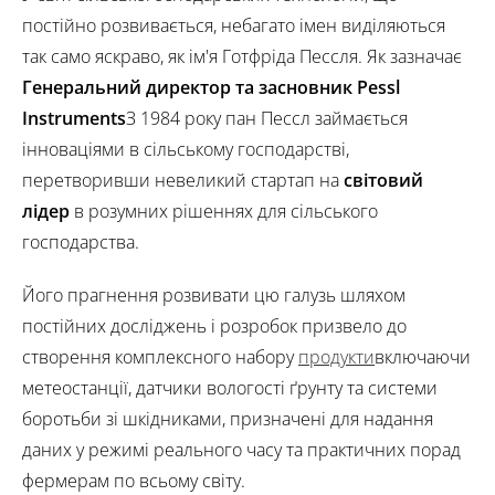
постійно розвивається, небагато імен виділяються
так само яскраво, як ім'я Готфріда Пессля. Як зазначає
Генеральний директор та засновник Pessl
Instruments
З 1984 року пан Пессл займається
інноваціями в сільському господарстві,
перетворивши невеликий стартап на
світовий
лідер
в розумних рішеннях для сільського
господарства.
Його прагнення розвивати цю галузь шляхом
постійних досліджень і розробок призвело до
створення комплексного набору
продукти
включаючи
метеостанції, датчики вологості ґрунту та системи
боротьби зі шкідниками, призначені для надання
даних у режимі реального часу та практичних порад
фермерам по всьому світу.