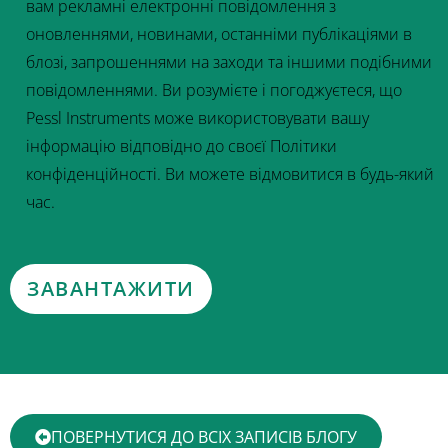
вам рекламні електронні повідомлення з
оновленнями, новинами, останніми публікаціями в
блозі, запрошеннями на заходи та іншими подібними
повідомленнями. Ви розумієте і погоджуєтеся, що
Pessl Instruments може використовувати вашу
інформацію відповідно до своєї Політики
конфіденційності. Ви можете відмовитися в будь-який
час.
ПОВЕРНУТИСЯ ДО ВСІХ ЗАПИСІВ БЛОГУ