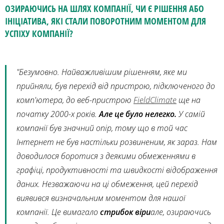
ОЗИРАЮЧИСЬ НА ШЛЯХ КОМПАНІЇ, ЧИ Є РІШЕННЯ АБО
ІНІЦІАТИВА, ЯКІ СТАЛИ ПОВОРОТНИМ МОМЕНТОМ ДЛЯ
УСПІХУ КОМПАНІЇ?
"Безумовно. Найважливішим рішенням, яке ми
прийняли, був перехід від пристрою, підключеного до
комп'ютера, до веб-пристрою
FieldClimate
ще на
початку 2000-х років.
Але це було нелегко.
У самій
компанії був значний опір, тому що в той час
Інтернет не був настільки розвиненим, як зараз. Нам
доводилося боротися з деякими обмеженнями в
графіці, продуктивності та швидкості відображення
даних. Незважаючи на ці обмеження, цей перехід
виявився визначальним моментом для нашої
компанії. Це вимагало
стрибок віри
але, озираючись