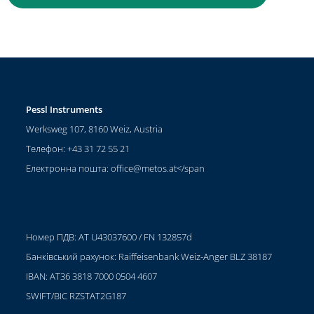
Pessl Instruments
Werksweg 107, 8160 Weiz, Austria
Телефон: +43 31 72 55 21
Електронна пошта:
office@metos.at
</span
Номер ПДВ: AT U43037600 / FN 132857d
Банківський рахунок: Raiffeisenbank Weiz-Anger BLZ 38187
IBAN: AT36 3818 7000 0504 4607
SWIFT/BIC RZSTAT2G187