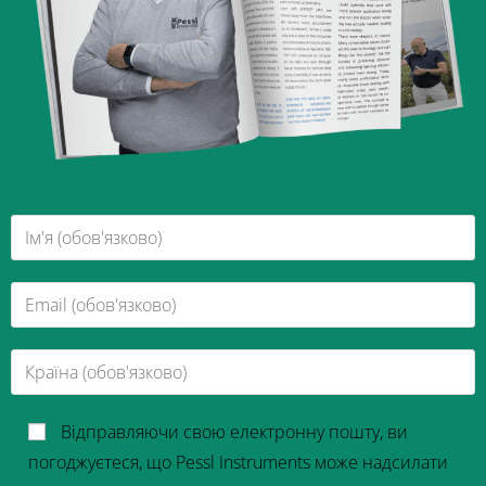
Відправляючи свою електронну пошту, ви
погоджуєтеся, що Pessl Instruments може надсилати