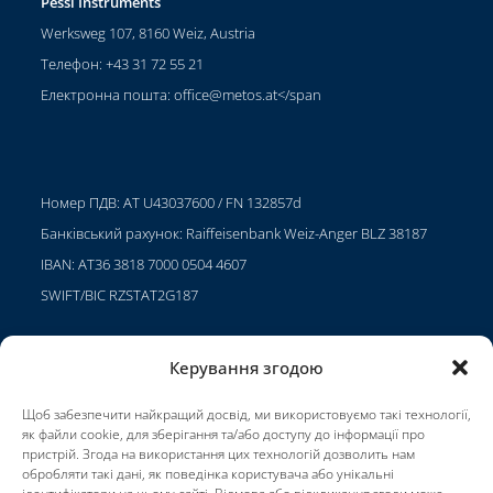
Pessl Instruments
Werksweg 107, 8160 Weiz, Austria
Телефон: +43 31 72 55 21
Електронна пошта:
office@metos.at
</span
Номер ПДВ: AT U43037600 / FN 132857d
Банківський рахунок: Raiffeisenbank Weiz-Anger BLZ 38187
IBAN: AT36 3818 7000 0504 4607
SWIFT/BIC RZSTAT2G187
Керування згодою
Проекти
Щоб забезпечити найкращий досвід, ми використовуємо такі технології,
Кар'єра
як файли cookie, для зберігання та/або доступу до інформації про
пристрій. Згода на використання цих технологій дозволить нам
Умови використання
обробляти такі дані, як поведінка користувача або унікальні