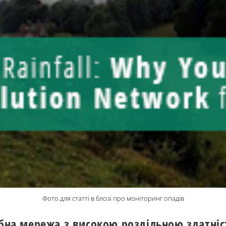
Фото для статті в блозі про моніторинг опадів
ібна мережа з високою роздільною здатні