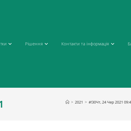
атки
Рішення
Контакти та інформація
Б
1
>
2021
>
#!30Чт, 24 Чер 2021 09