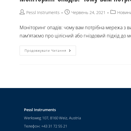
Pessl Instruments
Червень 24, 2021
Новин
Моніторинг опадів: чому вам потрібна мережа з 
пам'ятаємо про цілісний або гніздовий підхід до м
Продовжувати Читання
Pessl Instruments
Werksweg 107, 8160 Weiz, Austria
Телефон: +43 31 72 55 21