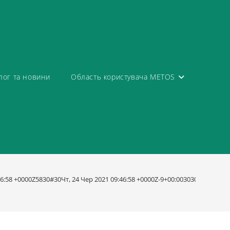
лог та новини
Область користувача METOS
:46:58 +0000Z5830#30Чт, 24 Чер 2021 09:46:58 +0000Z-9+00:003030+00:0020