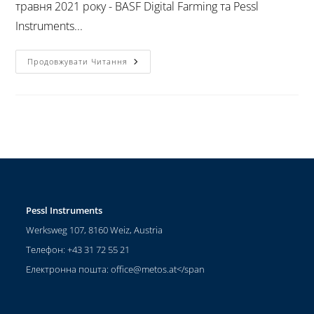
травня 2021 року - BASF Digital Farming та Pessl
Instruments...
Продовжувати Читання
Pessl Instruments
Werksweg 107, 8160 Weiz, Austria
Телефон: +43 31 72 55 21
Електронна пошта:
office@metos.at
</span