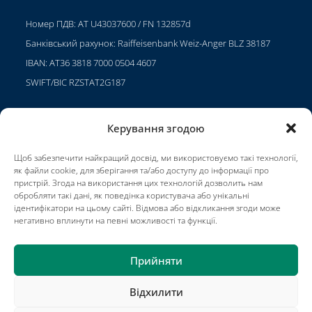
Номер ПДВ: AT U43037600 / FN 132857d
Банківський рахунок: Raiffeisenbank Weiz-Anger BLZ 38187
IBAN: AT36 3818 7000 0504 4607
SWIFT/BIC RZSTAT2G187
Керування згодою
Проекти
Щоб забезпечити найкращий досвід, ми використовуємо такі технології,
Кар'єра
як файли cookie, для зберігання та/або доступу до інформації про
пристрій. Згода на використання цих технологій дозволить нам
Умови використання
обробляти такі дані, як поведінка користувача або унікальні
ідентифікатори на цьому сайті. Відмова або відкликання згоди може
Impressum
негативно вплинути на певні можливості та функції.
Прийняти
Відхилити
Проекти
Контакти
Публікації
Умови та положення