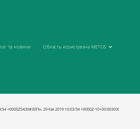
лог та новини
Область користувача METOS
03:54 +0000Z5430#30Пн, 29 Кві 2019 10:03:54 +0000Z-10+00:003030+00:0020