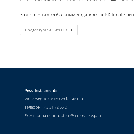
З оновленим мобільним додатком FieldClimate ви 
Продовжувати Читання
Pessl Instruments
Werksweg 107, 8160 Weiz, Austria
Телефон: +43 31 72 55 21
Електронна пошта:
office@metos.at
</span