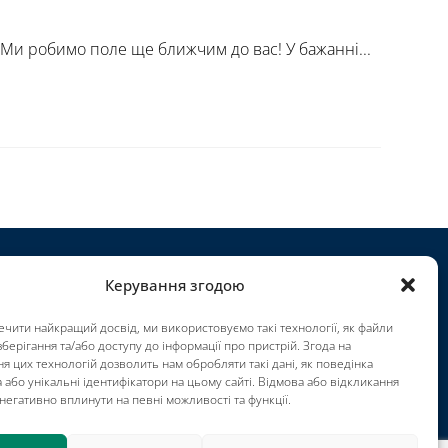
 Ми робимо поле ще ближчим до вас! У бажанні...
Керування згодою
роекти
чити найкращий досвід, ми використовуємо такі технології, як файли
ар'єра
зберігання та/або доступу до інформації про пристрій. Згода на
мови використання
я цих технологій дозволить нам обробляти такі дані, як поведінка
 або унікальні ідентифікатори на цьому сайті. Відмова або відкликання
mpressum
негативно вплинути на певні можливості та функції.