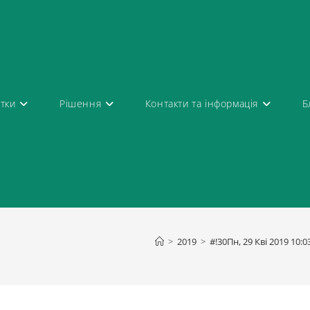
атки
Рішення
Контакти та інформація
Б
9
>
2019
>
#!30Пн, 29 Кві 2019 10: