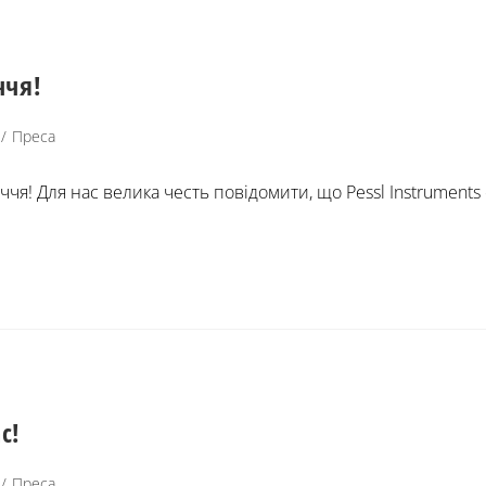
ччя!
/
Преса
ччя! Для нас велика честь повідомити, що Pessl Instruments 
с!
/
Преса