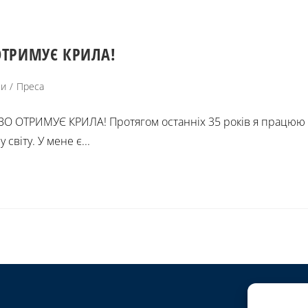
ОТРИМУЄ КРИЛА!
ни
/
Преса
 ОТРИМУЄ КРИЛА! Протягом останніх 35 років я працюю з
світу. У мене є...