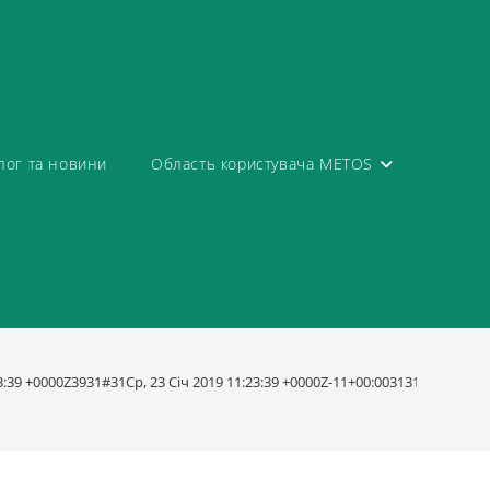
лог та новини
Область користувача METOS
23:39 +0000Z3931#31Ср, 23 Січ 2019 11:23:39 +0000Z-11+00:003131+00:0020