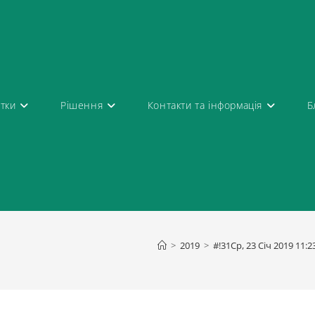
атки
Рішення
Контакти та інформація
Б
>
2019
>
#!31Ср, 23 Січ 2019 11: