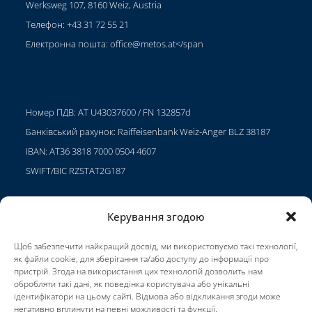
Werksweg 107, 8160 Weiz, Austria
Телефон: +43 31 72 55 21
Електронна пошта:
office@metos.at
</span
Номер ПДВ: AT U43037600 / FN 132857d
Банківський рахунок: Raiffeisenbank Weiz-Anger BLZ 38187
IBAN: AT36 3818 7000 0504 4607
SWIFT/BIC RZSTAT2G187
Керування згодою
Проекти
Щоб забезпечити найкращий досвід, ми використовуємо такі технології,
Кар'єра
як файли cookie, для зберігання та/або доступу до інформації про
пристрій. Згода на використання цих технологій дозволить нам
Умови використання
обробляти такі дані, як поведінка користувача або унікальні
ідентифікатори на цьому сайті. Відмова або відкликання згоди може
Impressum
негативно вплинути на певні можливості та функції.