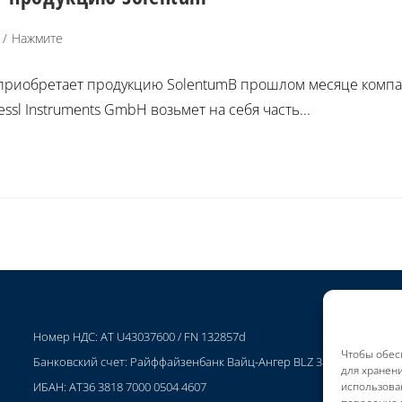
/
Нажмите
bH приобретает продукцию SolentumВ прошлом месяце комп
sl Instruments GmbH возьмет на себя часть...
Номер НДС: AT U43037600 / FN 132857d
Чтобы обесп
Банковский счет: Райффайзенбанк Вайц-Ангер BLZ 38187
К
для хранени
ИБАН: AT36 3818 7000 0504 4607
У
использован