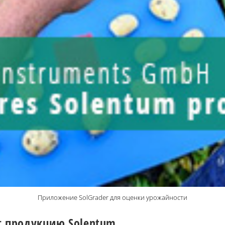
Приложение SolGrader для оценки урожайности
ет продукцию Solentum