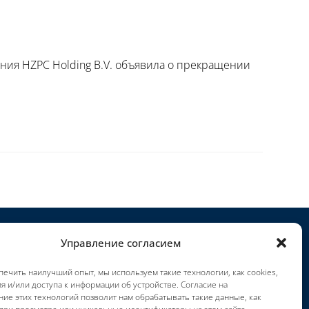
ания HZPC Holding B.V. объявила о прекращении
Управление согласием
Проекты
ечить наилучший опыт, мы используем такие технологии, как cookies,
арьера
я и/или доступа к информации об устройстве. Согласие на
словия использования
ие этих технологий позволит нам обрабатывать такие данные, как