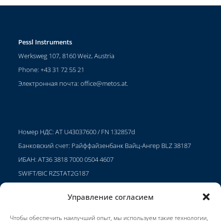
Pessl Instruments
Werksweg 107, 8160 Weiz, Austria
Phone: +43 31 72 55 21
Электронная почта:
office@metos.at
.
Номер НДС: AT U43037600 / FN 132857d
Банковский счет: Райффайзенбанк Вайц-Ангер BLZ 38187
ИБАН: AT36 3818 7000 0504 4607
SWIFT/BIC RZSTAT2G187
Управление согласием
Чтобы обеспечить наилучший опыт, мы используем такие технологии,