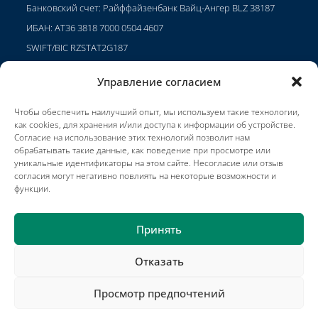
Банковский счет: Райффайзенбанк Вайц-Ангер BLZ 38187
ИБАН: AT36 3818 7000 0504 4607
SWIFT/BIC RZSTAT2G187
Управление согласием
Чтобы обеспечить наилучший опыт, мы используем такие технологии,
Проекты
как cookies, для хранения и/или доступа к информации об устройстве.
Карьера
Согласие на использование этих технологий позволит нам
обрабатывать такие данные, как поведение при просмотре или
Условия использования
уникальные идентификаторы на этом сайте. Несогласие или отзыв
согласия могут негативно повлиять на некоторые возможности и
Impressum
функции.
Принять
Отказать
Проекты
Связаться с
Публикации
Положения и условия
Impressum
Партнеры компании Jadeberg
Просмотр предпочтений
Copyright © 2025 METOS® by Pessl Instruments