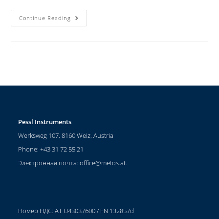
Continue Reading
Pessl Instruments
Werksweg 107, 8160 Weiz, Austria
Phone: +43 31 72 55 21
Электронная почта:
office@metos.at
.
Номер НДС: AT U43037600 / FN 132857d